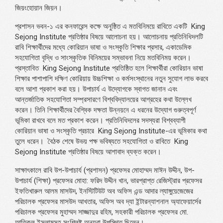
জিয়ংহোয়ান জিয়ন।
প্রশাসন ভবন-১ এর কনফারেন্স কক্ষে অনুষ্ঠিত এ মতবিনিময়ে রাবিতে একটি
King
Sejong Institute
প্রতিষ্ঠার বিষয়ে আলোচনা হয়। আলোচনায় প্রতিনিধিদলটি
রাবি শিক্ষার্থীদের মধ্যে কোরিয়ান ভাষা ও সংস্কৃতি শিক্ষার প্রসার, একাডেমিক
সহযোগিতা বৃদ্ধি ও সাংস্কৃতিক বিনিময়ের সম্ভাবনা নিয়ে মতবিনিময় করেন।
প্রস্তাবিত
King Sejong Institute
প্রতিষ্ঠিত হলে শিক্ষার্থীরা কোরিয়ান ভাষা
শিক্ষার পাশাপাশি দক্ষিণ কোরিয়ায় উচ্চশিক্ষা ও কর্মসংস্থানের নতুন সুযোগ লাভ করবে
বলে আশা প্রকাশ করা হয়। উপাচার্য এ উদ্যোগকে স্বাগত জানান এবং
আন্তর্জাতিক সহযোগিতা সম্প্রসারণে বিশ্ববিদ্যালয়ের আগ্রহের কথা উল্লেখ
করেন। তিনি শিক্ষার্থীদের বৈশ্বিক দক্ষতা উন্নয়নে এ ধরনের উদ্যোগ গুরুত্বপূর্ণ
ভূমিকা রাখবে বলে মত প্রকাশ করেন। প্রতিনিধিদলের সদস্যরা বিশ্বব্যাপী
কোরিয়ান ভাষা ও সংস্কৃতি প্রচারে
King Sejong Institute
-এর ভূমিকার কথা
তুলে ধরেন। বৈঠক শেষে উভয় পক্ষ ভবিষ্যতে সহযোগিতা ও রাবিতে
King
Sejong Institute
প্রতিষ্ঠার বিষয়ে আশাবাদ ব্যক্ত করেন।
সাক্ষাৎকালে রাবি উপ-উপাচার্য (প্রশাসন) প্রফেসর মোহাম্মদ মাঈন উদ্দীন, উপ-
উপাচার্য (শিক্ষা) প্রফেসর মোহা: ফরিদ উদ্দীন খান, ভারপ্রাপ্ত রেজিস্ট্রার প্রফেসর
ইফতিখারুল আলম মাসউদ, ইনস্টিটিউট অব অফিস এন্ড আদার ল্যাঙ্গুয়েজেজের
পরিচালক প্রফেসর মাসউদ আখতার, অফিস অব দ্যা ইন্টারন্যাশনাল অ্যাফেয়ার্সের
পরিচালক প্রফেসর মুহাম্মদ সাজ্জাদুর রহিম, সহকারী পরিচালক প্রফেসর মো.
আতিকুল ইসলামসহ সংশ্লিষ্ট অন্যরা উপস্থিত ছিলেন।