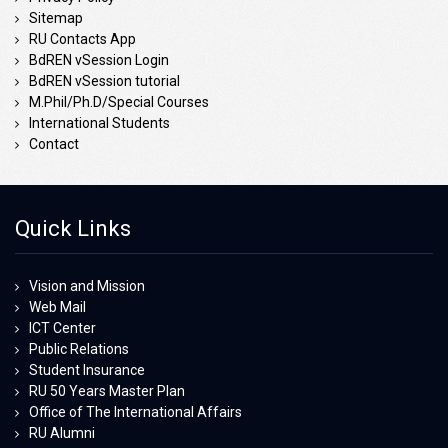
Sitemap
RU Contacts App
BdREN vSession Login
BdREN vSession tutorial
M.Phil/Ph.D/Special Courses
International Students
Contact
Quick Links
Vision and Mission
Web Mail
ICT Center
Public Relations
Student Insurance
RU 50 Years Master Plan
Office of The International Affairs
RU Alumni