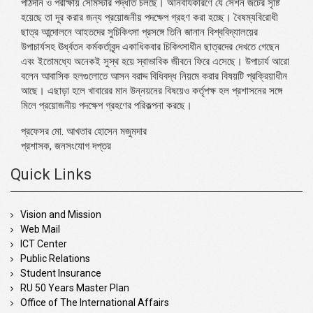
পাঠদান ও পরীক্ষায় সেমিস্টার পদ্ধতি চলছে। অনিবার্যকারণে যে সেশন জটের সৃষ্টি
হয়েছে তা দূর করার জন্য প্রয়োজনীয় পদক্ষেপ গ্রহণ করা হচ্ছে। বৈষম্যবিরোধী
ছাত্র আন্দোলনে আহতদের সুচিকিৎসা প্রসঙ্গে তিনি জানান বিশ্ববিদ্যালয়ের
উপাচার্যসহ ঊর্ধ্বতন কর্মকর্তাবৃন্দ একাধিকবার চিকিৎসাধীন ছাত্রদের দেখতে গেছেন
এবং ইতোমধ্যে অনেকই সুস্থ হয়ে স্বাভাবিক জীবনে ফিরে এসেছে। উপাচার্য আরো
বলেন আবাসিক হলগুলোতে আসন বরাদ্দ বিধিবদ্ধ নিয়মে করার বিষয়টি প্রক্রিয়াধীন
আছে। এছাড়া হলে খাবারের মান উন্নয়নের বিষয়েও কর্তৃপক্ষ হল প্রশাসনের সঙ্গে
মিলে প্রয়োজনীয় পদক্ষেপ গ্রহণের পরিকল্পনা করছে।
প্রফেসর মো. আখতার হোসেন মজুমদার
প্রশাসক, জনসংযোগ দপ্তর
Quick Links
Vision and Mission
Web Mail
ICT Center
Public Relations
Student Insurance
RU 50 Years Master Plan
Office of The International Affairs