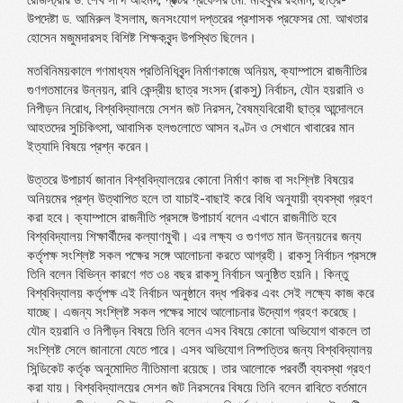
রেজিস্ট্রার ড. শেখ সা’দ আহমদ, প্রক্টর প্রফেসর মো. মাহবুবর রহমান, ছাত্র-
উপদেষ্টা ড. আমিরুল ইসলাম, জনসংযোগ দপ্তরের প্রশাসক প্রফেসর মো. আখতার
হোসেন মজুমদারসহ বিশিষ্ট শিক্ষকবৃন্দ উপস্থিত ছিলেন।
মতবিনিময়কালে গণমাধ্যম প্রতিনিধিবৃন্দ নির্মাণকাজে অনিয়ম, ক্যাম্পাসে রাজনীতির
গুণগতমানের উন্নয়ন, রাবি কেন্দ্রীয় ছাত্র সংসদ (রাকসু) নির্বাচন, যৌন হয়রানি ও
নিপীড়ন নিরোধ, বিশ্ববিদ্যালয়ে সেশন জট নিরসন, বৈষম্যবিরোধী ছাত্র আন্দোলনে
আহতদের সুচিকিৎসা, আবাসিক হলগুলোতে আসন বণ্টন ও সেখানে খাবারের মান
ইত্যাদি বিষয়ে প্রশ্ন করেন।
উত্তরে উপাচার্য জানান বিশ্ববিদ্যালয়ের কোনো নির্মাণ কাজ বা সংশ্লিষ্ট বিষয়ের
অনিয়মের প্রশ্ন উত্থাপিত হলে তা যাচাই-বাছাই করে বিধি অনুযায়ী ব্যবস্থা গ্রহণ
করা হবে। ক্যাম্পাসে রাজনীতি প্রসঙ্গে উপাচার্য বলেন এখানে রাজনীতি হবে
বিশ্ববিদ্যালয় শিক্ষার্থীদের কল্যাণমুখী। এর লক্ষ্য ও গুণগত মান উন্নয়নের জন্য
কর্তৃপক্ষ সংশ্লিষ্ট সকল পক্ষের সঙ্গে আলোচনা করতে আগ্রহী। রাকসু নির্বাচন প্রসঙ্গে
তিনি বলেন বিভিন্ন কারণে গত ৩৪ বছর রাকসু নির্বাচন অনুষ্ঠিত হয়নি। কিন্তু
বিশ্ববিদ্যালয় কর্তৃপক্ষ এই নির্বাচন অনুষ্ঠানে বদ্ধ পরিকর এবং সেই লক্ষ্যে কাজ করে
যাচ্ছে। এজন্য সংশ্লিষ্ট সকল পক্ষের সাথে আলোচনার উদ্যোগ গ্রহণ করেছে।
যৌন হয়রানি ও নিপীড়ন বিষয়ে তিনি বলেন এসব বিষয়ে কোনো অভিযোগ থাকলে তা
সংশ্লিষ্ট সেলে জানানো যেতে পারে। এসব অভিযোগ নিষ্পত্তির জন্য বিশ্ববিদ্যালয়
সিন্ডিকেট কর্তৃক অনুমোদিত নীতিমালা রয়েছে। তার আলোকে পরবর্তী ব্যবস্থা গ্রহণ
করা যায়। বিশ্ববিদ্যালয়ের সেশন জট নিরসনের বিষয়ে তিনি বলেন রাবিতে বর্তমানে