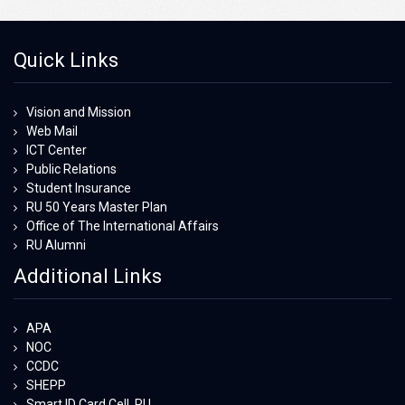
Quick Links
Vision and Mission
Web Mail
ICT Center
Public Relations
Student Insurance
RU 50 Years Master Plan
Office of The International Affairs
RU Alumni
Additional Links
APA
NOC
CCDC
SHEPP
Smart ID Card Cell, RU