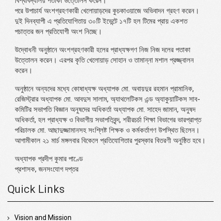
বিশ্ববিদ্যালয় পতাকা উত্তোলন করেন।
পরে উপাচার্য অংশগ্রহণকারী খেলোয়াড়দের কুচকাওয়াজে অভিবাদন গ্রহণ করেন।
দুই দিনব্যাপী এ প্রতিযোগিতায় ৩০টি ইভেন্টে ১৭টি হল টিমের প্রায় একশত
পচাত্তর জন প্রতিযোগী অংশ নিচ্ছে।
উদ্বোধনী অনুষ্ঠানে অংশগ্রহণকারী হলের প্রাধ্যক্ষগণ নিজ নিজ দলের পতাকা
উত্তোলন করেন। এরপর কৃতি খেলোয়াড় সোহান ও তামান্না মশাল প্রজ্জ্বালন
করেন।
অনুষ্ঠানে অন্যদের মধ্যে কোষাধ্যক্ষ অধ্যাপক মো. অবায়দুর রহমান প্রামানিক,
রেজিস্ট্রার অধ্যাপক মো. আবদুস সালাম, অ্যাথলেটিকস এন্ড অ্যাকুয়াটিকস সাব-
কমিটির সভাপতি বিজ্ঞান অনুষদের অধিকর্তা অধ্যাপক মো. সাহেদ জামান, অনুষদ
অধিকর্তা, হল প্রাধ্যক্ষ ও বিভাগীয় সভাপতিবৃন্দ, শরীরচর্চা শিক্ষা বিভাগের ভারপ্রাপ্ত
পরিচালক মো. আছাদুজ্জামানসহ সংশ্লিষ্ট শিক্ষক ও কর্মকর্তাগণ উপস্থিত ছিলেন।
আগামীকাল ২১ মার্চ মঙ্গলবার বিকেলে প্রতিযোগিতার পুরস্কার বিতরণী অনুষ্ঠিত হবে।
অধ্যাপক প্রদীপ কুমার পাণ্ডে
প্রশাসক, জনসংযোগ দপ্তর
Quick Links
Vision and Mission