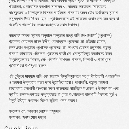
বৃদ্ধি, শিক্ষক-শিক্ষার্থী বিনিময়, যৌথ গবেষণা প্রকল্প গ্রহণ ও প্রকাশনা কার্যক্রম
পরিচালনা, একাডেমিক কর্মশালা সম্মেলন ও সেমিনার আয়োজন, বৈচিত্রময়
সাংস্কৃতিক ও শিক্ষামূলক বিনিময় কার্যক্রম, গবেষণার জন্য যৌথ অর্থায়নের সুযোগ
অনুসন্ধান ইত্যাদি করা হবে। প্রাথমিকভাবে এই স্মারকের মেয়াদ হবে তিন বছর যা
পরবর্তীতে পারস্পরিক সম্মতিরভিত্তিতে নবায়ণযোগ্য।
সমঝোতা স্মারক স্বাক্ষর অনুষ্ঠানে অন্যদের মধ্যে রাবি উপ-উপাচার্য (প্রশাসন)
প্রফেসর মোহাম্মদ মাঈন উদ্দীন, কোষাধ্যক্ষ প্রফেসর মো. মতিয়ার রহমান,
জনসংযোগ দপ্তরের প্রশাসক প্রফেসর মো. আখতার হোসেন মজুমদার, বরেন্দ্র
গবেষণা জাদুঘরের পরিচালক প্রফেসর কাজী মো. মোস্তাফিজুর রহমানসহ উভয়
বিশ্ববিদ্যালয়ের শিক্ষক, দেশি-বিদেশি বিশেষজ্ঞ, গবেষক, শিক্ষার্থী ও গণমাধ্যম
প্রতিনিধিরা উপস্থিত ছিলেন।
এই চুক্তির মাধ্যমে রাবি এবং ডারহাম বিশ্ববিদ্যালয়ের মধ্যে দীর্ঘমেয়াদী একাডেমিক
ও গবেষণা উন্নয়নের নতুন দ্বার উন্মোচিত হলো। পাশাপাশি, বরেন্দ্র গবেষণা
জাদুঘরসহ রাজশাহী অঞ্চলের সকল জাদুঘরের সামগ্রিক সংরক্ষণ ও উপস্থাপনা এবং
স্থানীয় জনসম্প্রদায়ের সম্পৃক্ততার মাধ্যমে বাংলাদেশের রাজশাহী বিভাগের মূর্ত ও
বিমূর্ত ঐতিহ্য সংরক্ষণে বিশেষ ভূমিকা পালন করবে।
প্রফেসর মো. আখতার হোসেন মজুমদার
প্রশাসক, জনসংযোগ দপ্তর
Quick Links