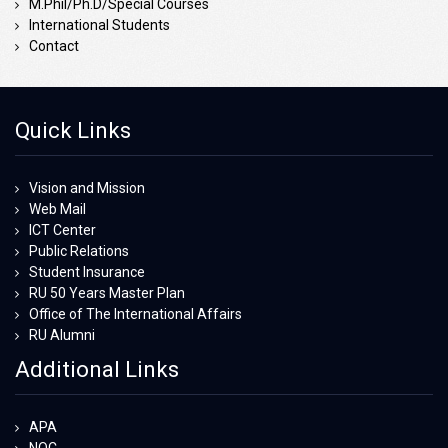
M.Phil/Ph.D/Special Courses
International Students
Contact
Quick Links
Vision and Mission
Web Mail
ICT Center
Public Relations
Student Insurance
RU 50 Years Master Plan
Office of The International Affairs
RU Alumni
Additional Links
APA
NOC