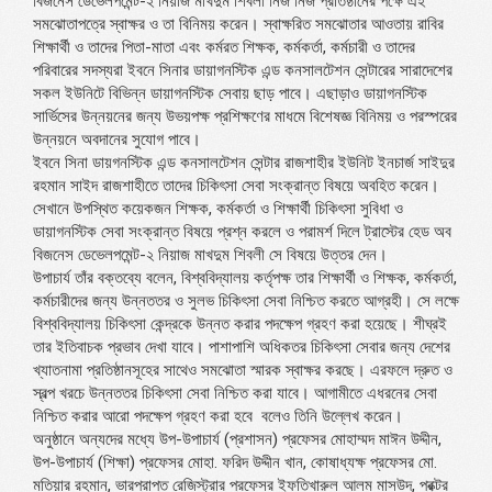
বিজনেস ডেভেলপমেন্ট-২ নিয়াজ মাখদুম শিবলী নিজ নিজ প্রতিষ্ঠানের পক্ষে এই
সমঝোতাপত্রে স্বাক্ষর ও তা বিনিময় করেন। স্বাক্ষরিত সমঝোতার আওতায় রাবির
শিক্ষার্থী ও তাদের পিতা-মাতা এবং কর্মরত শিক্ষক, কর্মকর্তা, কর্মচারী ও তাদের
পরিবারের সদস্যরা ইবনে সিনার ডায়াগনস্টিক এন্ড কনসালটেশন সেন্টারের সারাদেশের
সকল ইউনিটে বিভিন্ন ডায়াগনস্টিক সেবায় ছাড় পাবে। এছাড়াও ডায়াগনস্টিক
সার্ভিসের উন্নয়নের জন্য উভয়পক্ষ প্রশিক্ষণের মাধমে বিশেষজ্ঞ বিনিময় ও পরস্পরের
উন্নয়নে অবদানের সুযোগ পাবে।
ইবনে সিনা ডায়গনস্টিক এন্ড কনসালটেশন সেন্টার রাজশাহীর ইউনিট ইনচার্জ সাইদুর
রহমান সাইদ রাজশাহীতে তাদের চিকিৎসা সেবা সংক্রান্ত বিষয়ে অবহিত করেন।
সেখানে উপস্থিত কয়েকজন শিক্ষক, কর্মকর্তা ও শিক্ষার্থী চিকিৎসা সুবিধা ও
ডায়াগনস্টিক সেবা সংক্রান্ত বিষয়ে প্রশ্ন করলে ও পরামর্শ দিলে ট্রাস্টের হেড অব
বিজনেস ডেভেলপমেন্ট-২ নিয়াজ মাখদুম শিবলী সে বিষয়ে উত্তর দেন।
উপাচার্য তাঁর বক্তব্যে বলেন, বিশ্ববিদ্যালয় কর্তৃপক্ষ তার শিক্ষার্থী ও শিক্ষক, কর্মকর্তা,
কর্মচারীদের জন্য উন্নততর ও সুলভ চিকিৎসা সেবা নিশ্চিত করতে আগ্রহী। সে লক্ষে
বিশ্ববিদ্যালয় চিকিৎসা কেন্দ্রকে উন্নত করার পদক্ষেপ গ্রহণ করা হয়েছে। শীঘ্রই
তার ইতিবাচক প্রভাব দেখা যাবে। পাশাপাশি অধিকতর চিকিৎসা সেবার জন্য দেশের
খ্যাতনামা প্রতিষ্ঠানসূহের সাথেও সমঝোতা স্মারক স্বাক্ষর করছে। এরফলে দ্রুত ও
স্বল্প খরচে উন্নততর চিকিৎসা সেবা নিশ্চিত করা যাবে। আগামীতে এধরনের সেবা
নিশ্চিত করার আরো পদক্ষেপ গ্রহণ করা হবে বলেও তিনি উল্লেখ করেন।
অনুষ্ঠানে অন্যদের মধ্যে উপ-উপাচার্য (প্রশাসন) প্রফেসর মোহাম্মদ মাঈন উদ্দীন,
উপ-উপাচার্য (শিক্ষা) প্রফেসর মোহা. ফরিদ উদ্দীন খান, কোষাধ্যক্ষ প্রফেসর মো.
মতিয়ার রহমান, ভারপ্রাপ্ত রেজিস্ট্রার প্রফেসর ইফতিখারুল আলম মাসউদ, প্রক্টর