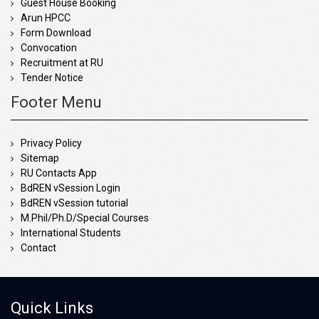
Guest House Booking
Arun HPCC
Form Download
Convocation
Recruitment at RU
Tender Notice
Footer Menu
Privacy Policy
Sitemap
RU Contacts App
BdREN vSession Login
BdREN vSession tutorial
M.Phil/Ph.D/Special Courses
International Students
Contact
Quick Links