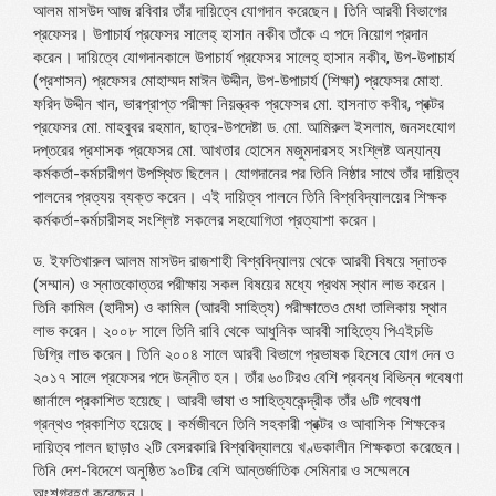
আলম মাসউদ আজ রবিবার তাঁর দায়িত্বে যোগদান করেছেন। তিনি আরবী বিভাগের
প্রফেসর। উপাচার্য প্রফেসর সালেহ্ হাসান নকীব তাঁকে এ পদে নিয়োগ প্রদান
করেন। দায়িত্বে যোগদানকালে উপাচার্য প্রফেসর সালেহ্ হাসান নকীব, উপ-উপাচার্য
(প্রশাসন) প্রফেসর মোহাম্মদ মাঈন উদ্দীন, উপ-উপাচার্য (শিক্ষা) প্রফেসর মোহা.
ফরিদ উদ্দীন খান, ভারপ্রাপ্ত পরীক্ষা নিয়ন্ত্রক প্রফেসর মো. হাসনাত কবীর, প্রক্টর
প্রফেসর মো. মাহবুবর রহমান, ছাত্র-উপদেষ্টা ড. মো. আমিরুল ইসলাম, জনসংযোগ
দপ্তরের প্রশাসক প্রফেসর মো. আখতার হোসেন মজুমদারসহ সংশ্লিষ্ট অন্যান্য
কর্মকর্তা-কর্মচারীগণ উপস্থিত ছিলেন। যোগদানের পর তিনি নিষ্ঠার সাথে তাঁর দায়িত্ব
পালনের প্রত্যয় ব্যক্ত করেন। এই দায়িত্ব পালনে তিনি বিশ্ববিদ্যালয়ের শিক্ষক
কর্মকর্তা-কর্মচারীসহ সংশ্লিষ্ট সকলের সহযোগিতা প্রত্যাশা করেন।
ড. ইফতিখারুল আলম মাসউদ রাজশাহী বিশ্ববিদ্যালয় থেকে আরবী বিষয়ে স্নাতক
(সম্মান) ও স্নাতকোত্তর পরীক্ষায় সকল বিষয়ের মধ্যে প্রথম স্থান লাভ করেন।
তিনি কামিল (হাদীস) ও কামিল (আরবী সাহিত্য) পরীক্ষাতেও মেধা তালিকায় স্থান
লাভ করেন। ২০০৮ সালে তিনি রাবি থেকে আধুনিক আরবী সাহিত্যে পিএইচডি
ডিগ্রি লাভ করেন। তিনি ২০০৪ সালে আরবী বিভাগে প্রভাষক হিসেবে যোগ দেন ও
২০১৭ সালে প্রফেসর পদে উন্নীত হন। তাঁর ৬০টিরও বেশি প্রবন্ধ বিভিন্ন গবেষণা
জার্নালে প্রকাশিত হয়েছে। আরবী ভাষা ও সাহিত্যকেন্দ্রীক তাঁর ৬টি গবেষণা
গ্রন্থও প্রকাশিত হয়েছে। কর্মজীবনে তিনি সহকারী প্রক্টর ও আবাসিক শিক্ষকের
দায়িত্ব পালন ছাড়াও ২টি বেসরকারি বিশ্ববিদ্যালয়ে খণ্ডকালীন শিক্ষকতা করেছেন।
তিনি দেশ-বিদেশে অনুষ্ঠিত ৯০টির বেশি আন্তর্জাতিক সেমিনার ও সম্মেলনে
অংশগ্রহণ করেছেন।