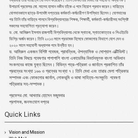
শুক্রবার তাঁর দায়িত্বে যোগদান করেছেন। তিনি ফোকলোর বিভাগের সহযোগী অধ্যাপক।
উপাচার্য প্রফেসর মো. সালেহ হাসান নকীব তাঁকে এ পদে নিয়োগ প্রদান করেন। দায়িত্বে
যোগদানকালে ছাত্র-উপদেষ্টা দপ্তরের কর্মকর্তা-কর্মচারীগণ উপস্থিত ছিলেন। যোগদানের
পর তিনি তাঁর দায়িত্ব পালনে বিশ্ববিদ্যালয়ের শিক্ষক, শিক্ষার্থী, কর্মকর্তা-কর্মচারীসহ সংশ্লিষ্ট
সকলের সহযোগিতা প্রত্যাশা করেন।
ড. মো. আমিরুল ইসলাম রাজশাহী বিশ্ববিদ্যালয় থেকে স্নাতক, স্নাতকোত্তর ও পিএইচডি
ডিগ্রি অর্জন করেন। তিনি ২০১৩ সালে প্রভাষক হিসেবে ফোকলোর বিভাগে যোগ দেন ও
২০২০ সালে সহযোগী অধ্যাপক পদে উন্নীত হন।
ড. আমিরুল একজন বিশিষ্ট গবেষক, প্রাবন্ধিক, ঔপন্যাসিক ও সোশ্যাল এক্টিভিস্ট।
তিনি নিজ বিষয়ে গবেষণার পাশাপাশি বাংলা একাডেমির বিবর্তনমূলক বাংলা অভিধান
সংকলনের কাজে যুক্ত ছিলেন। বিভিন্ন পত্র-পত্রিকা ও জার্নালে প্রকাশিত তাঁর
প্রবন্ধের সংখ্যা ১৬৬ ও গ্রন্থের সংখ্যা ৭। তিনি মেধা এবং তারার মেলা পত্রিকার
সম্পাদক এবং ফোকলোর জার্নাল, লোকভূমি ও ভাষা সাহিত্য-সংস্কৃতি গবেষণা
পত্রিকার সহ-সম্পাদক।
প্রফেসর মো. আখতার হোসেন মজুমদার
প্রশাসক, জনসংযোগ দপ্তর
Quick Links
Vision and Mission