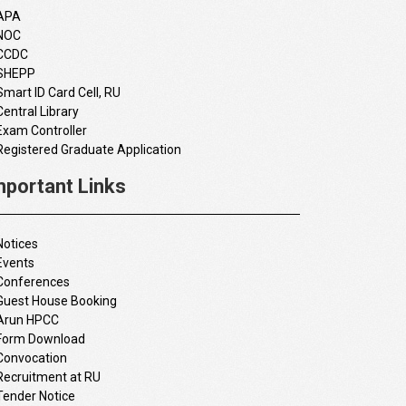
APA
NOC
CCDC
SHEPP
Smart ID Card Cell, RU
Central Library
Exam Controller
Registered Graduate Application
mportant Links
Notices
Events
Conferences
Guest House Booking
Arun HPCC
Form Download
Convocation
Recruitment at RU
Tender Notice