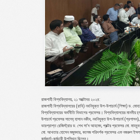
রাজশাহী বিশ্ববিদ্যালয়, ২১ অক্টোবর ২০২৪:
রাজশাহী বিশ্ববিদ্যালয়ের (রাবি) নবনিযুক্ত উপ-উপাচার্য (শিক্ষা) ড. 
বিশ্ববিদ্যালয়ের অর্থনীতি বিভাগের প্রফেসর। বিশ্ববিদ্যালয়ের মাননীয় চ্য
উপাচার্য প্রফেসর সালেহ্ হাসান নকীব, নবনিযুক্ত উপ-উপাচার্য (প্রশাসন)
ভারপ্রাপ্ত রেজিস্ট্রার ড. শেখ সা’দ আহমেদ, প্রক্টর প্রফেসর মো. মাহ
মো. আখতার হোসেন মজুমদার, কলেজ পরিদর্শক প্রফেসর এফ নজরুল ইসলামসহ অ
কর্মকর্তা-কর্মচারী উপস্থিত ছিলেন।