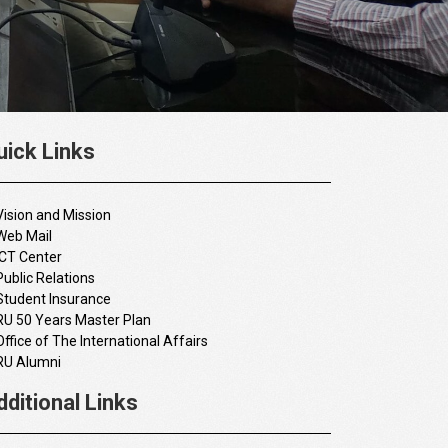
uick Links
Vision and Mission
Web Mail
ICT Center
Public Relations
Student Insurance
RU 50 Years Master Plan
Office of The International Affairs
RU Alumni
dditional Links