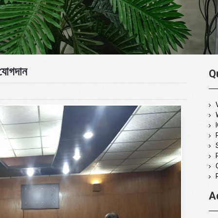
 যোগদান
Q
A