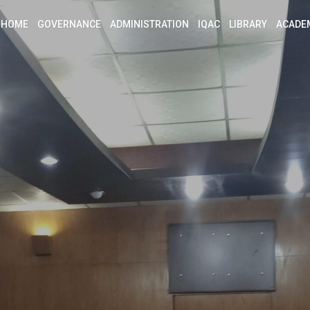
HOME
GOVERNANCE
ADMINISTRATION
IQAC
LIBRARY
ACADE