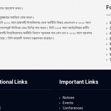
F
গিতার প্রত্যাশা করেন।
ামসুজ্জোহার সমাধিতে দোয়া করেন।
। তিনি ২০০১ সালে রাজশাহী বিশ্ববিদালয় থেকে অর্থনীতি বিষয়ে এমএসএস ও ২০১০ সালে
ডেভেলপমেন্ট স্টাডিজে এমএ ডিগ্রি লাভ করেন। তিনি ২০১৫ সালে অস্ট্রেলিয়ার কার্টিন
জশাহী বিশ্ববিদ্যালয়ে অর্থনীতি বিভাগে প্রভাষক পদে যোগ দেন ও ২০২১ সালে প্রফেসর
হয়েছে। তিনি কয়েকটি গবেষণা তত্ত্বাবধান করেছেন।
tional Links
Important Links
Notices
Events
C
Conferences