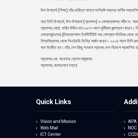
উপ-উপাচার্য (শিক্ষা) তাঁর দায়িত্ব পালনে সংশ্লিষ্ট সকলের সার্বিক সহযো
পরে তিনি উপাচার্য, উপ-উপাচার্য (প্রশাসন) ও কোষাধ্যক্ষসহ শহীদ ড. শ
প্রফেসর মোহা. ফরিদ উদ্দিন খান ১৯৭৭ সালে কুষ্টিয়ায় জন্মগ্রহণ করেন
নেদারল্যান্ডসের ইন্টারন্যাশনাল ইনস্টিটিউট অব সোশ্যাল স্টাডিজ থেকে 
বিশ্ববিদ্যালয় থেকে পিএইচডি ডিগ্রি অর্জন করেন। ২০০৪ সালে তিনি রা
পদে উন্নীত হন। তাঁর বেশ কিছু গবেষণা প্রবন্ধ দেশ-বিদেশে প্রকাশিত 
প্রফেসর মো. আখতার হোসেন মজুমদার
প্রশাসক, জনসংযোগ দপ্তর
Quick Links
Addi
Vision and Mission
APA
Web Mail
NOC
ICT Center
CCD