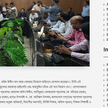
I
মোহা. ফরিদ উদ্দীন খান আজ সোমবার বিকেলে দায়িত্বে যোগদান করেছেন। তিনি এই
ান্সেলর মহামান্য রাষ্ট্রপতি মোঃ সাহাবুদ্দিন তাঁকে এই পদে নিয়োগ দেন। যোগদানকালে
, প্রফেসর মোহাম্মদ মাঈন উদ্দীন, নবনিযুক্ত কোষাধ্যক্ষ প্রফেসর মো. মতিয়ার রহমান,
বুবর রহমান, ছাত্র-উপদেষ্টা ড. মো. আমিরুল ইসলাম, জনসংযোগ দপ্তরের প্রশাসক প্রফেসর
নুষদ অধিকর্তা, বিভাগীয় সভাপতি, বিশিষ্ট শিক্ষক, অফিস প্রধান, শিক্ষক-শিক্ষার্থী ও