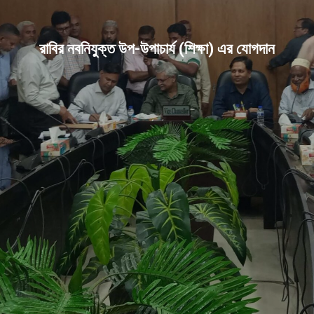
রাবির নবনিযুক্ত উপ-উপাচার্য (শিক্ষা) এর যোগদান