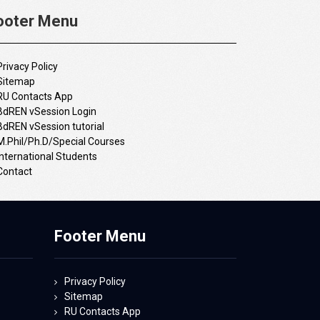
ooter Menu
Privacy Policy
Sitemap
RU Contacts App
BdREN vSession Login
BdREN vSession tutorial
M.Phil/Ph.D/Special Courses
International Students
Contact
Footer Menu
Privacy Policy
Sitemap
RU Contacts App