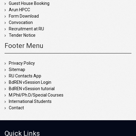
Guest House Booking
Arun HPCC
Form Download
Convocation
Recruitment at RU
Tender Notice
Footer Menu
Privacy Policy
Sitemap
RU Contacts App
BdREN vSession Login
BdREN vSession tutorial
M.Phil/Ph.D/Special Courses
International Students
Contact
Quick Links