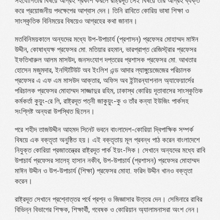
সহযোগিতার বিষয়ে আগ্রহ প্রকাশ করলে রাষ্ট্রদূত সেই বিষয়ে তাঁর আগ্রহ ব্যক্ত
করে প্রয়োজনীয় পদক্ষেপের আশ্বাস দেন। তিনি রাবিতে কোরিয় ভাষা শিক্ষা ও
সাংস্কৃতিক বিনিময়ের বিষয়েও আগ্রহের কথা জানান।
মতবিনিময়কালে অন্যদের মধ্যে উপ-উপাচার্য (প্রশাসন) প্রফেসর মোহাম্মদ মাঈন
উদ্দীন, কোষাধ্যক্ষ প্রফেসর মো. মতিয়ার রহমান, ভারপ্রাপ্ত রেজিস্ট্রার প্রফেসর
ইফতিখারুল আলম মাসউদ, জনসংযোগ দপ্তরের প্রশাসক প্রফেসর মো. আখতার
হোসেন মজুমদার, ইনস্টিটিউট অব ইংলিশ এন্ড আদার ল্যাঙ্গুয়েজেজের পরিচালক
প্রফেসর এ এফ এম মাসউদ আক্তার, অফিস অব ইন্টারন্যাশনাল অ্যাফেয়ার্সের
পরিচালক প্রফেসর মোহাম্মদ সাজ্জাদুর রহিম, ঢাকাস্থ কোরিয় দূতাবাসের সাংস্কৃতিক
কর্মকর্তা কুয়ুং-রে লি, রাষ্ট্রদূত পত্নী জাকুয়ুং-কু ও তাঁর কন্যা ইউজিং পার্কসহ
সংশ্লিষ্ট অন্যরা উপস্থিত ছিলেন।
পরে শহীদ তাজউদ্দীন আহমদ সিনেট ভবনে বাংলাদেশ-কোরিয়া দ্বিপাক্ষিক সম্পর্ক
বিষয়ে এক বক্তৃতা অনুষ্ঠিত হয়। এই বক্তৃতায় মূল প্রবন্ধ পাঠ করেন বাংলাদেশে
নিযুক্ত কোরিয়া প্রজাতন্ত্রের রাষ্ট্রদূত পার্ক ইয়ং-সিক। সেখানে অন্যদের মধ্যে রাবি
উপাচার্য প্রফেসর সালেহ্ হাসান নকীব, উপ-উপাচার্য (প্রশাসন) প্রফেসর মোহাম্মদ
মাঈন উদ্দীন ও উপ-উপাচার্য (শিক্ষা) প্রফেসর মোহা. ফরিদ উদ্দীন খানও বক্তৃতা
করেন।
রাষ্ট্রদূত সেখানে প্রশ্নোত্তর পর্বে প্রশ্ন ও জিজ্ঞাসার উত্তর দেন। সেমিনারে রাবির
বিভিন্ন বিভাগের শিক্ষক, শিক্ষার্থী, গবেষক ও কোরিয়ান অ্যালামনাসরা অংশ নেন।