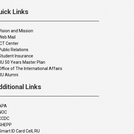
uick Links
Vision and Mission
Web Mail
ICT Center
Public Relations
Student Insurance
RU 50 Years Master Plan
Office of The International Affairs
RU Alumni
dditional Links
APA
NOC
CCDC
SHEPP
Smart ID Card Cell, RU