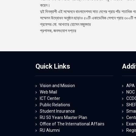
করেন।
দুই দিনব্যাপী এই সম্মেলনে বাংলাদেশসহ সাত দেশের প্রায় পাঁচ শতাধিক গ
সম্মেলন উদ্বোধন অনুষ্ঠান ছাড়াও ৫০টি একাডেমিক সেশনে প্রায় ৩০০টি প
প্রফেসর মো. আখতার হোসেন মজুমদার
প্রশাসক, জনসংযোগ দপ্তর
Quick Links
Addi
Vision and Mission
APA
Web Mail
NOC
ICT Center
CCD
Public Relations
SHE
Student Insurance
Smart
RU 50 Years Master Plan
Centr
Office of The International Affairs
Exam
RU Alumni
Regi