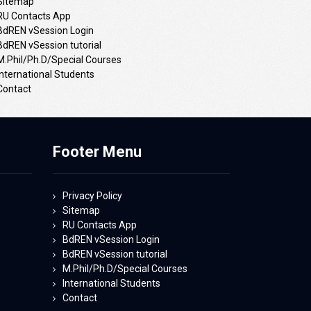
Sitemap
RU Contacts App
BdREN vSession Login
BdREN vSession tutorial
M.Phil/Ph.D/Special Courses
International Students
Contact
Footer Menu
Privacy Policy
Sitemap
RU Contacts App
BdREN vSession Login
BdREN vSession tutorial
M.Phil/Ph.D/Special Courses
International Students
Contact