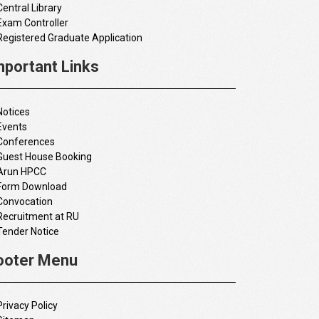
Central Library
Exam Controller
Registered Graduate Application
mportant Links
Notices
Events
Conferences
Guest House Booking
Arun HPCC
Form Download
Convocation
Recruitment at RU
Tender Notice
ooter Menu
Privacy Policy