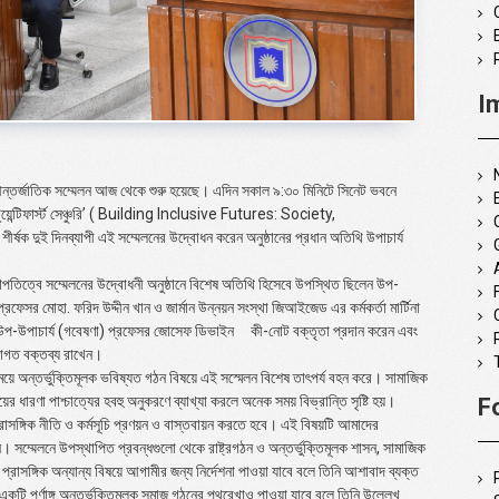
I
আন্তর্জাতিক সম্মেলন আজ থেকে শুরু হয়েছে। এদিন সকাল ৯:৩০ মিনিটে সিনেট ভবনে
্টিফার্স্ট সেঞ্চুরি’ (
Building Inclusive Futures: Society,
 শীর্ষক দুই দিনব্যাপী এই সম্মেলনের উদ্বোধন করেন অনুষ্ঠানের প্রধান অতিথি উপাচার্য
াপতিত্বে সম্মেলনের উদ্বোধনী অনুষ্ঠানে বিশেষ অতিথি হিসেবে উপস্থিত ছিলেন উপ-
 প্রফেসর মোহা. ফরিদ উদ্দীন খান ও জার্মান উন্নয়ন সংস্থা জিআইজেড এর কর্মকর্তা মার্টিনা
োগী উপ-উপাচার্য (গবেষণা) প্রফেসর জোসেফ ডিভাইন কী-নোট বক্তৃতা প্রদান করেন এবং
বাগত বক্তব্য রাখেন।
ূর্ণ সময়ে অন্তর্ভুক্তিমূলক ভবিষ্যত গঠন বিষয়ে এই সস্মেলন বিশেষ তাৎপর্য বহন করে। সামাজিক
য়ের ধারণা পাশ্চাত্যের হবহু অনুকরণে ব্যাখ্যা করলে অনেক সময় বিভ্রান্তি সৃষ্টি হয়।
F
রাসঙ্গিক নীতি ও কর্মসূচি প্রণয়ন ও বাস্তবায়ন করতে হবে। এই বিষয়টি আমাদের
্মেলনে উপস্থাপিত প্রবন্ধগুলো থেকে রাষ্ট্রগঠন ও অন্তর্ভুক্তিমূলক শাসন, সামাজিক
প্রাসঙ্গিক অন্যান্য বিষয়ে আগামীর জন্য নির্দেশনা পাওয়া যাবে বলে তিনি আশাবাদ ব্যক্ত
পূর্ণাঙ্গ অন্তর্ভুক্তিমূলক সমাজ গঠনের পথরেখাও পাওয়া যাবে বলে তিনি উল্লেখ