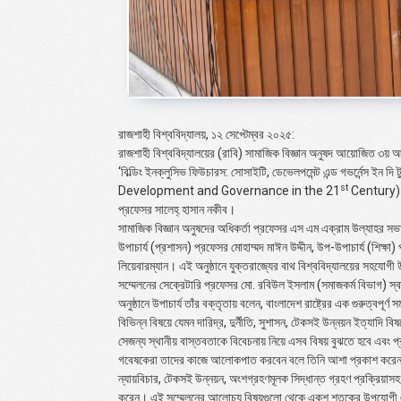
রাজশাহী বিশ্ববিদ্যালয়, ১২ সেপ্টেম্বর ২০২৫:
রাজশাহী বিশ্ববিদ্যালয়ের (রাবি) সামাজিক বিজ্ঞান অনুষদ আয়োজিত ৩য় 
‘বিল্ডিং ইনক্লুসিভ ফিউচারস: সোসাইটি, ডেভেলপমেন্ট এন্ড গভর্নেন্স ইন দি টুয়েন
st
Development and Governance in the 21
Century
)
প্রফেসর সালেহ্ হাসান নকীব।
সামাজিক বিজ্ঞান অনুষদের অধিকর্তা প্রফেসর এস এম এক্রাম উল্যাহর সভ
উপাচার্য (প্রশাসন) প্রফেসর মোহাম্মদ মাঈন উদ্দীন, উপ-উপাচার্য (শিক্ষা)
লিয়েবারম্যান। এই অনুষ্ঠানে যুক্তরাজ্যের বাথ বিশ্ববিদ্যালয়ের সহয
সম্মেলনের সেক্রেটারি প্রফেসর মো. রবিউল ইসলাম (সমাজকর্ম বিভাগ) স্
অনুষ্ঠানে উপাচার্য তাঁর বক্তৃতায় বলেন, বাংলাদেশ রাষ্ট্রের এক গুরুত্বপ
বিভিন্ন বিষয়ে যেমন দারিদ্র, দুর্নীতি, সুশাসন, টেকসই উন্নয়ন ইত্যাদি বিষ
সেজন্য স্থানীয় বাস্তবতাকে বিবেচনায় নিয়ে এসব বিষয় বুঝতে হবে এবং প্
গবেষকেরা তাদের কাজে আলোকপাত করবেন বলে তিনি আশা প্রকাশ করেন। সম
ন্যায়বিচার, টেকসই উন্নয়ন, অংশগ্রহণমূলক সিদ্ধান্ত গ্রহণ প্রক্রিয়াসহ 
করেন। এই সম্মেলনের আলোচ্য বিষয়গুলো থেকে একুশ শতকের উপযোগী একটি 