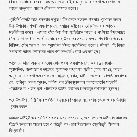
বিষয়ে আলোচনা করেন। এছাড়াও তাঁরা আইন অনুষদের অধিকর্তা অধ্যাপক মো.
আব্দুল হান্নানের সাথেও সৌজন্য সাক্ষাত করেন।
প্রতিনিধিদলটি আজ মঙ্গলবার দুপুরে শহীদ সৈয়দ নজরুল ইসলাম প্রশাসন ভবনে
উপ-উপাচার্য (শিক্ষা) অধ্যাপক মো. হুমায়ুন কবীরের সাথে সৌজন্য সাক্ষাত ও
মতবিনিময় করেন। এসময় তাঁরা নিজ নিজ প্রতিষ্ঠানে আইন ও সংশ্লিষ্ট বিষয়সমূহে
শিক্ষা ও গবেষণা সম্পর্কে আলোচনাসহ উভয় প্রতিষ্ঠানের মধ্যে শিক্ষার্থী ও গবেষক
বিনিময়, যৌথ গবেষণা এবং প্রাসঙ্গিক বিষয়ে মতবিনিময় করেন। শীঘ্রই এই বিষয়ে
সমঝোতা স্মারক স্বাক্ষরের পরিকল্পনা সম্পর্কেও তাঁরা একমত হন।
আলোচনাকালে অন্যদের মধ্যে কোষাধ্যক্ষ অধ্যাপক মো. অবায়দুর রহমান
প্রামানিক, জনসংযোগ দপ্তরের প্রশাসক অধ্যাপক প্রদীপ কুমার পাণ্ডে, আইন
অনুষদের অধিকর্তা অধ্যাপক মো. আব্দুল হান্নান, আইন বিভাগের সভাপতি অধ্যাপক
মো. হাসিবুল আলম প্রধান, অফিস অব ইন্টারন্যাশনাল অ্যাফেয়ার্সের সহকারী
পরিচালক ড. শামস্ মুহা. গালিবসহ আইন বিভাগের শিক্ষকবৃন্দ উপস্থিত ছিলেন।
পরে উপ-উপাচার্য (শিক্ষা) প্রতিনিধিদলকে বিশ্ববিদ্যালয়ের পক্ষ থেকে স্মারক উপহার
প্রদান করেন।
এনএলআইইউ এর প্রতিনিধিদলের অন্য সদস্যরা হচ্ছেন লিগ্যাল এইড ক্লিনিকের
স্টুডেন্ট কনভেনর পায়েল দুবে ও স্টুডেন্ট বার এসোসিয়েশনের প্রেসিডেন্ট শিভানস
বিশ্বকর্মা।