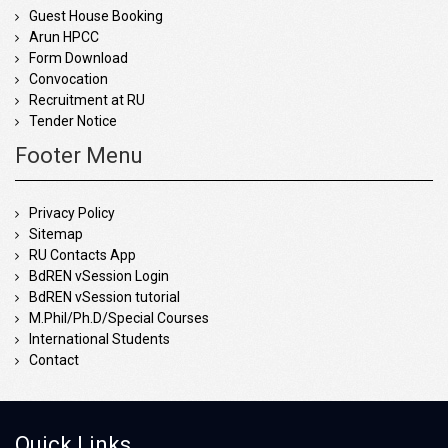
Guest House Booking
Arun HPCC
Form Download
Convocation
Recruitment at RU
Tender Notice
Footer Menu
Privacy Policy
Sitemap
RU Contacts App
BdREN vSession Login
BdREN vSession tutorial
M.Phil/Ph.D/Special Courses
International Students
Contact
Quick Links