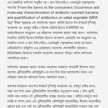
এক বৈজ্ঞানিক কর্মশালা অনুষ্ঠিত হয়। বাস-ইউএসডিএ এনডোমেন্ট প্রোগ্রামের
আওতায় ‘From the farms to the consumers: Occurrence and
molecular characterization of antibiotic resistant bacteria
and quantification of antibiotics on salad vegetable (MPA-
16)’ শীর্ষক প্রকল্পের এই কর্মশালায় প্রধান অতিথি ছিলেন উপ-উপাচার্য (শিক্ষা)
অধ্যাপক মো. হুমায়ুন কবীর ও বিশেষ অতিথি ছিলেন ইনস্টিটিউট অব
বায়োলজিক্যাল সায়েন্সেস-এর পরিচালক অধ্যাপক জাহান আরা খানম। কর্মশালায়
সম্মানিত অতিথি হিসেবে উপস্থিত ছিলেন বাংলাদেশ একাডেমি অব সায়েন্সেস এর
সম্মানিত ফেলো ও বাস-ইউএসডিএ এনডোমেন্ট প্রোগ্রামের সদস্য বাংলাদেশ
এক্রিডিটেশন কাউন্সিল-এর চেয়ারম্যান অধ্যাপক মেসবাউদ্দীন আহমেদ।
উদ্ভিদবিজ্ঞান বিভাগের সভাপতি অধ্যাপক মোহাম্মদ শহিদুল আলম কর্মশালায়
সভাপতিত্ব করেন।
কর্মশালায় প্রকল্পের প্রধান গবেষক অধ্যাপক ফারজানা আশরাফী নীলাসহ অন্য
বক্তারা এন্টিবায়োটিক রেসিস্ট্র্যান্ট-এর নানা দিক নিয়ে আলোকপাত করেন এবং
ভবিষ্যত গবেষণার কর্মপন্থা নিয়েও আলোচনা করেন।
কর্মশালা উদ্বোধন করে উপ-উপাচার্য (শিক্ষা) অধ্যাপক মো. হুমায়ুন কবীর বলেন,
আজ নানা উৎস থেকে এন্টিবায়োটিক মানবশরীরে অনুপ্রবেশ করছে। হাঁস-মুরগী,
গবাদি-পশুর খামারে এই এন্টিবায়োটিক যথেচ্ছ ব্যবহার হচ্ছে। জমিতে চাষকৃত নানা
সবজি বা সালাদ থেকে এই এন্টিবায়োটিক রেসিস্ট্যান্ট ব্যাকটেরিয়া, কীভাবে মানবশরীরে
প্রবেশ করে এবং সেই সব এন্টিবায়োটিক রেসিস্ট্যান্ট ব্যাকটেরিয়া সনাক্ত করা, তার