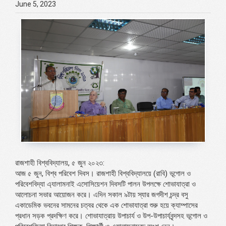
June 5, 2023
রাজশাহী বিশ্ববিদ্যালয়, ৫ জুন ২০২৩:
আজ ৫ জুন, বিশ্ব পরিবেশ দিবস। রাজশাহী বিশ্ববিদ্যালয়ে (রাবি) ভূগোল ও
পরিবেশবিদ্যা এ্যালামনাই এসোসিয়েশন দিবসটি পালন উপলক্ষে শোভাযাত্রা ও
আলোচনা সভার আয়োজন করে। এদিন সকাল ৯টায় স্যার জগদীশ চন্দ্র বসু
একাডেমিক ভবনের সামনের চত্বর থেকে এক শোভাযাত্রা শুরু হয়ে ক্যাম্পাসের
প্রধান সড়ক প্রদক্ষিণ করে। শোভাযাত্রায় উপাচার্য ও উপ-উপাচার্যবৃন্দসহ ভূগোল ও