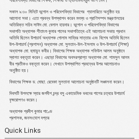
পরিবেশবিদ্যা বিভাগের শিক্ষক, শিক্ষার্থী ও এ্যালামনাসবৃন্দ অংশ নেন।
সকাল ৯:৩০ মিনিটে ভূগোল ও পরিবেশবিদ্যা বিভাগের গ্যালারিতে অনুষ্ঠিত হয়
আলোনা সভা। এতে প্রবন্ধ উপস্থাপন করেন মৎস্য ও প্রাণিসম্পদ মন্ত্রণালয়ের
অতিরিক্ত সচিব সাঈদ মো. বেলাল হায়দার। ভূগোল ও পরিবেশবিদ্যা বিভাগের
সভাপতি অধ্যাপক শীতাংশু কুমার পালের সভাপতিত্বে এই আলোচনা সভায় প্রধান
অতিথি ছিলেন উপাচার্য অধ্যাপক গোলাম সাব্বির সাত্তার এবং বিশেষ অতিথি ছিলেন
উপ-উপাচার্য (প্রশাসন) অধ্যাপক মো. সুলতান-উল-ইসলাম ও উপ-উপাচার্য (শিক্ষা)
অধ্যাপক মো. হুমায়ুন কবীর। বিভাগের শিক্ষক অধ্যাপক শফিউল আলম অনুষ্ঠানে
স্বাগত বক্তৃতা করেন। এছাড়া বিভাগের অবসরপ্রাপ্ত অধ্যাপক মো. শামসুল আলম
বীর প্রতীকও বক্তৃতা করেন। সেখানে উপস্থাপিত প্রবন্ধের উপর আলোচনাও
অনুষ্ঠিত হয়।
বিভাগের শিক্ষক ড. মোছা. রেবেকা সুলতানা আলোচনা অনুষ্ঠানটি সঞ্চালনা করেন।
দিবসটি উপলক্ষে স্যার জগদীশ চন্দ্র বসু একাডেমিক ভবনের পাশের চত্বরে উপাচার্য
বৃক্ষরোপণও করেন।
অধ্যাপক প্রদীপ কুমার পাণ্ডে
প্রশাসক, জনসংযোগ দপ্তর
Quick Links