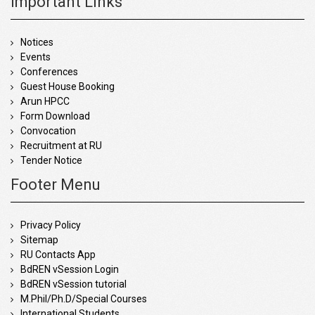
Important Links
Notices
Events
Conferences
Guest House Booking
Arun HPCC
Form Download
Convocation
Recruitment at RU
Tender Notice
Footer Menu
Privacy Policy
Sitemap
RU Contacts App
BdREN vSession Login
BdREN vSession tutorial
M.Phil/Ph.D/Special Courses
International Students