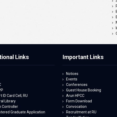
tional Links
Important Links
Notices
Events
C
Conferences
PP
Guest House Booking
 ID Card Cell, RU
Arun HPCC
al Library
Form Download
 Controller
Convocation
stered Graduate Application
Recruitment at RU