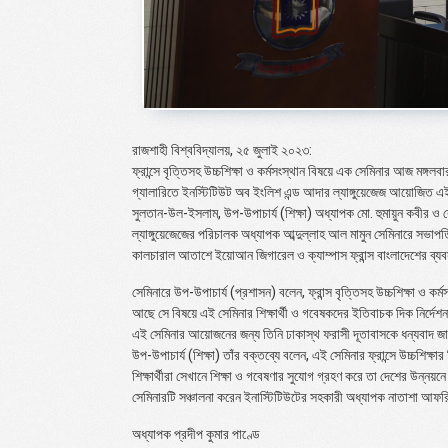
রাজশাহী বিশ্ববিদ্যালয়, ২৫ জুলাই ২০২৩:
ফ্রান্সে বৃত্তিসহ উচ্চশিক্ষা ও কর্মসংস্থান বিষয়ে এক সেমিনার আজ মঙ্গল
গ্যালারিতে ইনস্টিটিউট অব ইংলিশ এন্ড আদার ল্যাঙ্গুয়েজেজ আয়োজিত এ
সুলতান-উল-ইসলাম, উপ-উপাচার্য (শিক্ষা) অধ্যাপক মো. হুমায়ুন কবীর ও
ল্যাঙ্গুয়েজেজের পরিচালক অধ্যাপক আব্দুল্লাহ আল মামুন সেমিনারে সভা
কালচারাল আতাশে ইয়োআন জিগারেল ও ক্যাম্পাস ফ্রান্স বাংলাদেশের ব্য
সেমিনারে উপ-উপাচার্য (প্রশাসন) বলেন, ফ্রান্স বৃত্তিসহ উচ্চশিক্ষা ও কর্
আছে সে বিষয়ে এই সেমিনার শিক্ষার্থী ও গবেষকদের ইতিবাচক দিক নির্দেশ
এই সেমিনার আয়োজনের জন্য তিনি ঢাকাস্থ ফরাসী দূতাবাসকে ধন্যবাদ জ
উপ-উপাচার্য (শিক্ষা) তাঁর বক্তব্যে বলেন, এই সেমিনার ফ্রান্সে উচ্চশিক্ষ
শিক্ষার্থীরা সেখানে শিক্ষা ও গবেষণার সুযোগ গ্রহণ করে তা দেশের উন্
সেমিনারটি সঞ্চালনা করেন ইনাস্টিটিউটের সহকারী অধ্যাপক নাতাশা আফ
অধ্যাপক প্রদীপ কুমার পাণ্ডে