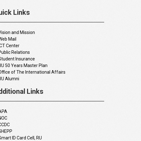
uick Links
Vision and Mission
Web Mail
ICT Center
Public Relations
Student Insurance
RU 50 Years Master Plan
Office of The International Affairs
RU Alumni
dditional Links
APA
NOC
CCDC
SHEPP
Smart ID Card Cell, RU