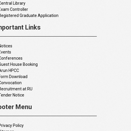
Central Library
Exam Controller
Registered Graduate Application
mportant Links
Notices
Events
Conferences
Guest House Booking
Arun HPCC
Form Download
Convocation
Recruitment at RU
Tender Notice
ooter Menu
Privacy Policy