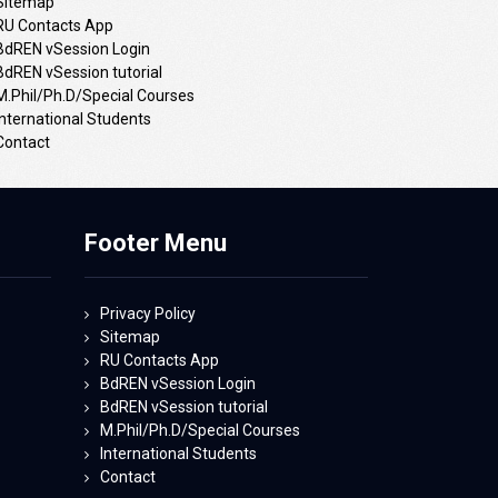
Sitemap
RU Contacts App
BdREN vSession Login
BdREN vSession tutorial
M.Phil/Ph.D/Special Courses
International Students
Contact
Footer Menu
Privacy Policy
Sitemap
RU Contacts App
BdREN vSession Login
BdREN vSession tutorial
M.Phil/Ph.D/Special Courses
International Students
Contact