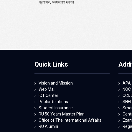
প্রশাসক, জনসংযোগ দপ্তর
Quick Links
Addi
Vision and Mission
APA
Web Mail
NOC
ICT Center
CCD
Public Relations
SHE
Student Insurance
Smart
RU 50 Years Master Plan
Centr
Office of The International Affairs
Exam
RU Alumni
Regi