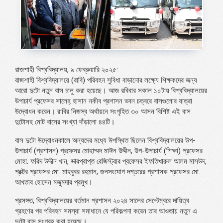
রাজশাহী বিশ্ববিদ্যালয়, ৯ ফেব্রুয়ারি ২০২৫:
রাজশাহী বিশ্ববিদ্যালয়ে (রাবি) পরিবহন সুবিধা বাড়ানোর লক্ষ্যে শিক্ষকদের জন্য
আরো দুটো নতুন বাস চালু করা হয়েছে। আজ রবিবার সকাল ১০টায় বিশ্ববিদ্যালয়ের
উপাচার্য প্রফেসর সালেহ্ হাসান নকীব প্রশাসন ভবন চত্বরে বাসগুলোর যাত্রা
উদ্বোধন করেন। রাবির নিজস্ব অর্থায়নে সংগৃহিত ৩০ আসন বিশিষ্ট এই বাস
দুটোসহ মোট বাসের সংখ্যা দাঁড়ালো ৪৪টি।
বাস দুটো উদ্বোধনকালে অন্যদের মধ্যে উপস্থিত ছিলেন বিশ্ববিদ্যালয়ের উপ-
উপাচার্য (প্রশাসন) প্রফেসর মোহাম্মদ মাঈন উদ্দীন, উপ-উপাচার্য (শিক্ষা) প্রফেসর
মোহা. ফরিদ উদ্দীন খান, ভারপ্রাপ্ত রেজিস্ট্রার প্রফেসর ইফতিখারুল আলম মাসউদ,
প্রক্টর প্রফেসর মো. মাহবুবর রহমান, জনসংযোগ দপ্তরের প্রশাসক প্রফেসর মো.
আখতার হোসেন মজুমদার প্রমুখ।
প্রসঙ্গত, বিশ্ববিদ্যালয়ের বর্তমান প্রশাসন ২০২৪ সালের সেপ্টেম্বরে দায়িত্ব
গ্রহণের পর পরিবহন সমস্যা সমাধানে যে পরিকল্পনা করেন তার আওতায় নতুন এ
দুটো বাস সংগ্রহ করা হয়েছে।