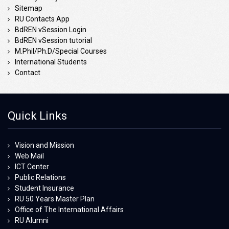
Sitemap
RU Contacts App
BdREN vSession Login
BdREN vSession tutorial
M.Phil/Ph.D/Special Courses
International Students
Contact
Quick Links
Vision and Mission
Web Mail
ICT Center
Public Relations
Student Insurance
RU 50 Years Master Plan
Office of The International Affairs
RU Alumni