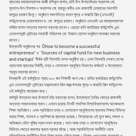
ব্যাংকের মহাব্যবস্থাপক কাজী রফিকুল হাসান, রাবি উপ-উপাচার্যদ্বয় অধ্যাপক মো.
সুলতান-উল-ইসলাম ও অধ্যাপক মো. হুমায়ুন কবীর এবং রাজশাহী চেম্বারের সভাপতি
মাসুদুর রহমান রিংকু। অনুষ্ঠানে সভাপতিত্ব করেন ক্ষুদ্র ও মাঝারি শিল্প (এসএমই)
ফাউন্ডেশনের চেয়ারপারসন ড. মো. মাসুদুর রহমান। অনুষ্ঠানে এসএমই এর মহাব্যবস্থাপক
নাজিম হাসান সাত্তার স্বাগত বক্তব্য রাখেন। এছাড়া রাবি ক্যারিয়ার কাউন্সেলিং এন্ড
ডেভেলপমেন্ট সেন্টারের সহকারী পরিচালক মো. ইমরান হোসেন অনুষ্ঠানে শুভেচ্ছা বক্তব্য
রাখেন।
উদ্বোধনী অনুষ্ঠানের পর
Ô
How to become a successful
entrepreneur’
ও
‘Sources of capital fund for new business
and startups’
শীর্ষক দুটি প্লিনারি সেশন অনুষ্ঠিত হয়। এসব প্লিনারি সেশনে দেশের
খ্যাতনামা ব্যাংকের নির্বাহী, তথ্য ও যোগাযোগ প্রযুক্তি বিভাগের কর্মকর্তা ও উদ্যোক্তা
প্রমুখ বক্তব্য রাখেন।
দিনব্যাপী এই কর্মসূচিতে প্রায় ৩০০ জন শিক্ষার্থী অংশ নেয়। রাবির ক্যারিয়ার কাউন্সেলিং
এন্ড ডেভেলপমেন্ট সেন্টারের তত্ত্বাবধানে শিল্প মন্ত্রণালয়ের ক্ষুদ্র ও মাঝারি শিল্প ফাউন্ডেশন
এই কর্মসূচির আয়োজন করে।
কর্মসূচি উদ্বোধন করে উপাচার্য তাঁর বক্তব্যে বলেন, উদ্যোক্তা তৈরির ক্ষেত্রে রাজশাহী
অত্যন্ত সম্ভাবনাময় স্থান। এখানে রয়েছে তিনটি পাবলিক বিশ্ববিদ্যালয়সহ অনেকগুলো
শিক্ষা প্রতিষ্ঠান। এসব প্রতিষ্ঠানে তথ্য ও যোগাযোগ প্রযুক্তিসহ ব্যবসায় শিক্ষার বিভিন্ন
ধারায় শিক্ষা, গবেষণা ও প্রশিক্ষণের ব্যবস্থা রয়েছে। বিশ্বায়নের এই যুগে জ্ঞান, দক্ষতা ও
অভিজ্ঞতা ভৌত পুজির স্থান দখল করেছে। ফলে আজ তথ্য ও যোগাযোগ প্রযুক্তির
বিভিন্ন ক্ষেত্রে ব্যবসার ক্রমে প্রসার ঘটছে। আজ শ্রমভিত্তিক অর্থনীতি থেকে
বুদ্ধিবৃত্তিক অর্থনীতির দিকে বিশ্ব ক্রমে এগিয়ে যাচ্ছে। বিশ্বে এখন চলছে গবেষণার ও