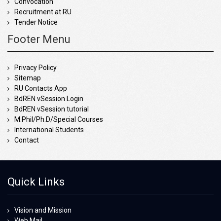
Convocation
Recruitment at RU
Tender Notice
Footer Menu
Privacy Policy
Sitemap
RU Contacts App
BdREN vSession Login
BdREN vSession tutorial
M.Phil/Ph.D/Special Courses
International Students
Contact
Quick Links
Vision and Mission
Web Mail