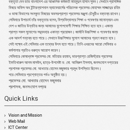
বক্তৃতা দেন ডাড বাংলাদেশ এর আঞ্চলিক কর্মকর্তা মাহমুদুল হাসান সুমন। সেখানে প্রাসঙ্গিক
বিষয়ে অফিস অব ইন্টারন্যাশনাল অ্যাফেয়ার্সের পরিচালক প্রফেসর মোহাম্মদ সাজ্জাদুর রহিম
ও ভাষা বিভাগের সংস্কৃত বিষয়ের অবসরপ্রাপ্ত প্রফেসর মঞ্জুলা চৌধুরীও বক্তব্য রাখেন।
সেমিনারে উপাচার্য তাঁর বক্তৃতায় বলেন, বিশ্ববিদ্যালয়ে শিক্ষা ও গবেষণার মানোন্নয়ন এবং
দেশ ও জাতির উন্নতির জন্য আমাদের যুগোপযোগী শিক্ষায় শিক্ষিত হতে হবে। এজন্য
প্রাপ্ত সকল সুযোগের সদ্ব্যবহার একান্ত প্রয়োজন। জার্মানি উচ্চশিক্ষা ও গবেষণার জন্য
এক আদর্শ গন্তব্য হতে পারে। সেখানে উচ্চশিক্ষার সুযোগ আমাদের গ্রহণ করতে হবে।
সেই লক্ষ্যে এই সেমিনার এক তথ্যের উৎস হতে পারে। তিনি এধরনের আরো সেমিনার ও
কর্মশালার প্রতিও গুরুত্ব আরোপ করেন।
সেমিনারে কোষাধ্যক্ষ প্রফেসর মো. মতিয়ার রহমান, ভারপ্রাপ্ত রেজিস্ট্রার প্রফেসর
ইফতিখারুল আলম মাসউদ, ছাত্র-উপদেষ্টা ড. মো. আমিরুল ইসলাম, জনসংযোগ দপ্তরের
প্রশাসক প্রফেসর মো. আখতার হোসেন মজুমদার প্রমুখ উপস্থিত ছিলেন।
পরে সেমিনারে প্রশ্নোত্তর পর্বও অনুষ্ঠিত হয়।
প্রফেসর মো. আখতার হোসেন মজুমদার
প্রশাসক, জনসংযোগ দপ্তর
Quick Links
Vision and Mission
Web Mail
ICT Center