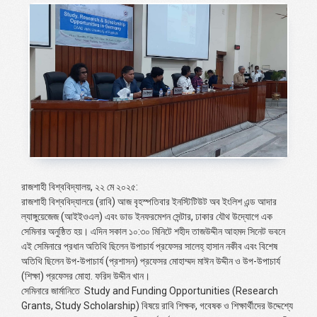
রাজশাহী বিশ্ববিদ্যালয়, ২২ মে ২০২৫:
রাজশাহী বিশ্ববিদ্যালয়ে (রাবি) আজ বৃহস্পতিবার ইনস্টিটিউট অব ইংলিশ এন্ড আদার
ল্যাঙ্গুয়েজেজ (আইইওএল) এবং ডাড ইনফরমেশন সেন্টার, ঢাকার যৌথ উদ্যোগে এক
সেমিনার অনুষ্ঠিত হয়। এদিন সকাল ১০:৩০ মিনিটে শহীদ তাজউদ্দীন আহমদ সিনেট ভবনে
এই সেমিনারে প্রধান অতিথি ছিলেন উপাচার্য প্রফেসর সালেহ্ হাসান নকীব এবং বিশেষ
অতিথি ছিলেন উপ-উপাচার্য (প্রশাসন) প্রফেসর মোহাম্মদ মাঈন উদ্দীন ও উপ-উপাচার্য
(শিক্ষা) প্রফেসর মোহা. ফরিদ উদ্দীন খান।
সেমিনারে জার্মানিতে
Study and Funding Opportunities (Research
Grants, Study Scholarship)
বিষয়ে রাবি শিক্ষক, গবেষক ও শিক্ষার্থীদের উদ্দেশ্যে