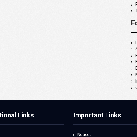
F
tional Links
Important Links
Notices