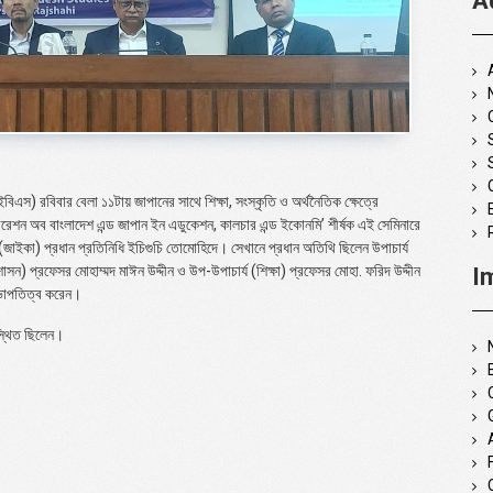
A
িএস) রবিবার বেলা ১১টায় জাপানের সাথে শিক্ষা, সংস্কৃতি ও অর্থনৈতিক ক্ষেত্রে
বরেশন অব বাংলাদেশ এন্ড জাপান ইন এডুকেশন, কালচার এন্ড ইকোনমি’ শীর্ষক এই সেমিনারে
জাইকা) প্রধান প্রতিনিধি ইচিগুচি তোমোহিদে। সেখানে প্রধান অতিথি ছিলেন উপাচার্য
সন) প্রফেসর মোহাম্মদ মাঈন উদ্দীন ও উপ-উপাচার্য (শিক্ষা) প্রফেসর মোহা. ফরিদ উদ্দীন
I
ভাপতিত্ব করেন।
স্থিত ছিলেন।