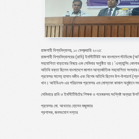
রাজশাহী বিশ্ববিদ্যালয়, ১০ ফেব্রুয়ারি ২০২৫:
রাজশাহী বিশ্ববিদ্যালয়ের (রাবি) ইনস্টিটিউট অব বাংলাদেশ স্টাডিজে (আইব
সহযোগিতা বাড়ানোর বিষয়ে এক সেমিনার অনুষ্ঠিত হয়। ‘এনহ্যান্সিং কোলা
অতিথি বক্তা ছিলেন বাংলাদেশে জাপান আন্তর্জাতিক সহযোগিতা সংস্থার (
প্রফেসর সালেহ্ হাসান নকীব এবং বিশেষ অতিথি ছিলেন উপ-উপাচার্য (প্রশা
খান। আইবিএস-এর পরিচালক প্রফেসর এম মোস্তফা কামাল অনুষ্ঠানে স
সেমিনারে রাবি ও ইনস্টিটিউটের শিক্ষক ও গবেষকসহ সংশ্লিষ্ট অন্যরা উপ
প্রফেসর মো. আখতার হোসেন মজুমদার
প্রশাসক, জনসংযোগ দপ্তর