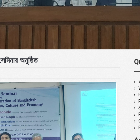
েমিনার অনুষ্ঠিত
Q