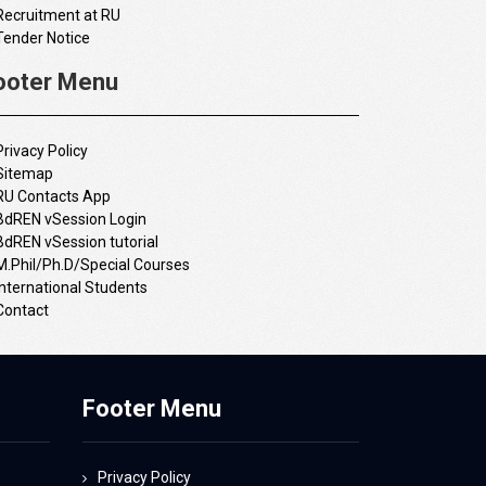
Recruitment at RU
Tender Notice
ooter Menu
Privacy Policy
Sitemap
RU Contacts App
BdREN vSession Login
BdREN vSession tutorial
M.Phil/Ph.D/Special Courses
International Students
Contact
Footer Menu
Privacy Policy