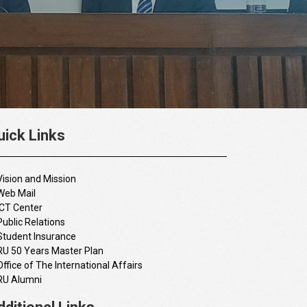
uick Links
Vision and Mission
Web Mail
ICT Center
Public Relations
Student Insurance
RU 50 Years Master Plan
Office of The International Affairs
RU Alumni