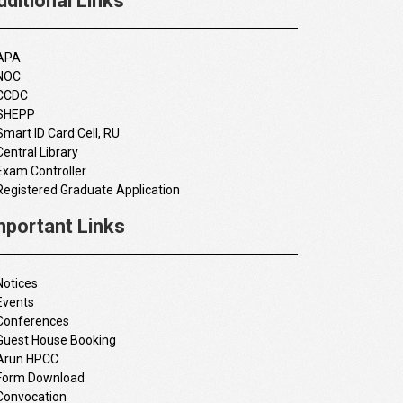
dditional Links
APA
NOC
CCDC
SHEPP
Smart ID Card Cell, RU
Central Library
Exam Controller
Registered Graduate Application
mportant Links
Notices
Events
Conferences
Guest House Booking
Arun HPCC
Form Download
Convocation