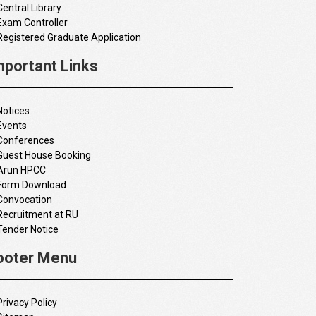
Central Library
Exam Controller
Registered Graduate Application
mportant Links
Notices
Events
Conferences
Guest House Booking
Arun HPCC
Form Download
Convocation
Recruitment at RU
Tender Notice
ooter Menu
Privacy Policy