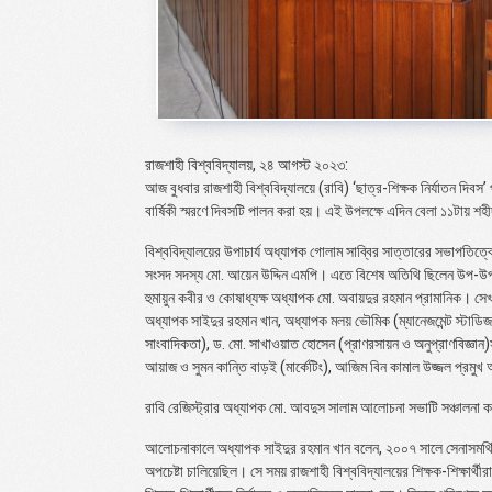
রাজশাহী বিশ্ববিদ্যালয়, ২৪ আগস্ট ২০২৩:
আজ বুধবার রাজশাহী বিশ্ববিদ্যালয়ে (রাবি) ‘ছাত্র-শিক্ষক নির্যাতন দিবস
বার্ষিকী স্মরণে দিবসটি পালন করা হয়। এই উপলক্ষে এদিন বেলা ১১টায় 
বিশ্ববিদ্যালয়ের উপাচার্য অধ্যাপক গোলাম সাব্বির সাত্তারের সভাপত
সংসদ সদস্য মো. আয়েন উদ্দিন এমপি। এতে বিশেষ অতিথি ছিলেন উপ-উপাচা
হুমায়ুন কবীর ও কোষাধ্যক্ষ অধ্যাপক মো. অবায়দুর রহমান প্রামানিক। সেখানে 
অধ্যাপক সাইদুর রহমান খান, অধ্যাপক মলয় ভৌমিক (ম্যানেজমেন্ট স্টাডিজ
সাংবাদিকতা), ড. মো. সাখাওয়াত হোসেন (প্রাণরসায়ন ও অনুপ্রাণবিজ্ঞান)সহ
আয়াজ ও সুমন কান্তি বাড়ই (মার্কেটিং), আজিম বিন কামাল উজ্জল প্রম
রাবি রেজিস্ট্রার অধ্যাপক মো. আবদুস সালাম আলোচনা সভাটি সঞ্চালনা 
আলোচনাকালে অধ্যাপক সাইদুর রহমান খান বলেন, ২০০৭ সালে সেনাসমর্থিত
অপচেষ্টা চালিয়েছিল। সে সময় রাজশাহী বিশ্ববিদ্যালয়ের শিক্ষক-শিক্ষার্থ