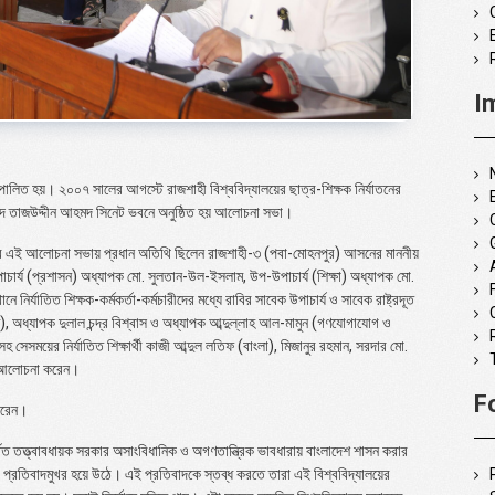
I
’ পালিত হয়। ২০০৭ সালের আগস্টে রাজশাহী বিশ্ববিদ্যালয়ের ছাত্র-শিক্ষক নির্যাতনের
শহীদ তাজউদ্দীন আহমদ সিনেট ভবনে অনুষ্ঠিত হয় আলোচনা সভা।
িত্বে এই আলোচনা সভায় প্রধান অতিথি ছিলেন রাজশাহী-৩ (পবা-মোহনপুর) আসনের মাননীয়
র্য (প্রশাসন) অধ্যাপক মো. সুলতান-উল-ইসলাম, উপ-উপাচার্য (শিক্ষা) অধ্যাপক মো.
নির্যাতিত শিক্ষক-কর্মকর্তা-কর্মচারীদের মধ্যে রাবির সাবেক উপাচার্য ও সাবেক রাষ্ট্রদূত
), অধ্যাপক দুলাল চন্দ্র বিশ্বাস ও অধ্যাপক আব্দুল্লাহ আল-মামুন (গণযোগাযোগ ও
 সেসময়ের নির্যাতিত শিক্ষার্থী কাজী আব্দুল লতিফ (বাংলা), মিজানুর রহমান, সরদার মো.
ুখ আলোচনা করেন।
F
করেন।
 তত্ত্বাবধায়ক সরকার অসাংবিধানিক ও অগণতান্ত্রিক ভাবধারায় বাংলাদেশ শাসন করার
ীরা প্রতিবাদমুখর হয়ে উঠে। এই প্রতিবাদকে স্তব্ধ করতে তারা এই বিশ্ববিদ্যালয়ের