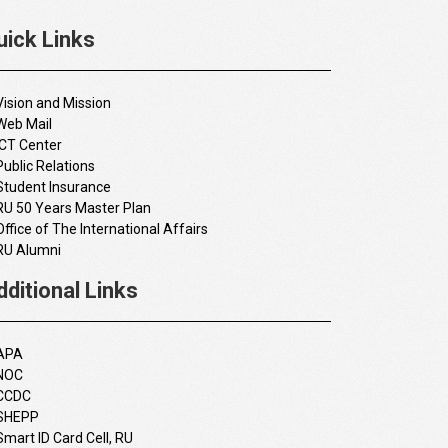
uick Links
Vision and Mission
Web Mail
ICT Center
Public Relations
Student Insurance
RU 50 Years Master Plan
Office of The International Affairs
RU Alumni
dditional Links
APA
NOC
CCDC
SHEPP
Smart ID Card Cell, RU