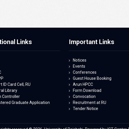
tional Links
Important Links
Notices
Events
C
Conferences
PP
Guest House Booking
 ID Card Cell, RU
Arun HPCC
al Library
Form Download
 Controller
Convocation
stered Graduate Application
Recruitment at RU
Tender Notice