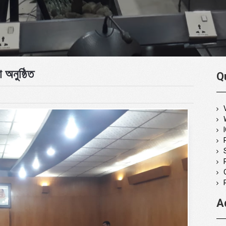
 অনুষ্ঠিত
Q
A