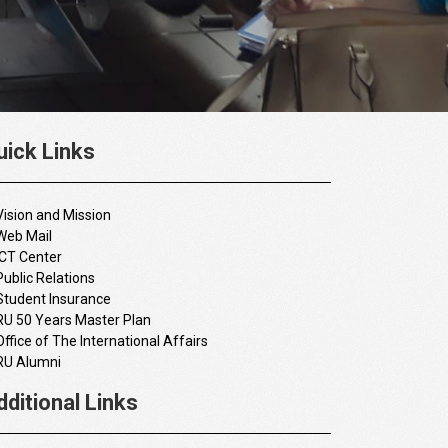
uick Links
Vision and Mission
Web Mail
ICT Center
Public Relations
Student Insurance
RU 50 Years Master Plan
Office of The International Affairs
RU Alumni
dditional Links