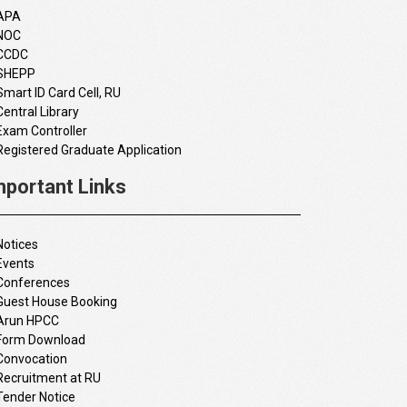
APA
NOC
CCDC
SHEPP
Smart ID Card Cell, RU
Central Library
Exam Controller
Registered Graduate Application
mportant Links
Notices
Events
Conferences
Guest House Booking
Arun HPCC
Form Download
Convocation
Recruitment at RU
Tender Notice