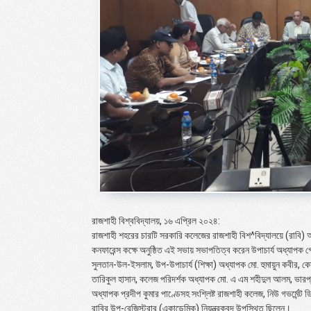
রাজশাহী বিশ্ববিদ্যালয়, ১৬ এপ্রিল ২০২৪:
রাজশাহী শহরের চারটি সরকারি কলেজের রাজশাহী বিশ^বিদ্যালয়ে (রাবি) অ
কনফারেন্স কক্ষে অনুষ্ঠিত এই সভায় সভাপতিত্ব করেন উপাচার্য অধ্যাপক 
সুলতান-উল-ইসলাম, উপ-উপাচার্য (শিক্ষা) অধ্যাপক মো. হুমায়ুন কবীর, কো
তারিকুল হাসান, কলেজ পরিদর্শক অধ্যাপক মো. এ এম শহীদুল আলম, ভারপ্
অধ্যাপক প্রদীপ কুমার পাণ্ডেসহ সংশ্লিষ্ট রাজশাহী কলেজ, নিউ গভর্মেন্ট
রাবির উপ-রেজিস্ট্রার (একাডেমিক) নিয়ন্ত্রকবৃন্দ উপস্থিত ছিলেন।