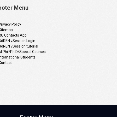
ooter Menu
Privacy Policy
Sitemap
RU Contacts App
BdREN vSession Login
BdREN vSession tutorial
M.Phil/Ph.D/Special Courses
International Students
Contact