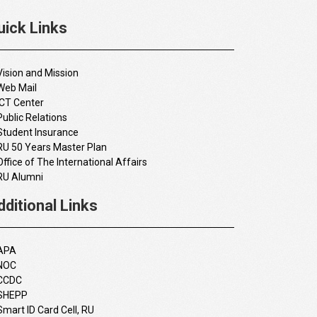
uick Links
Vision and Mission
Web Mail
ICT Center
Public Relations
Student Insurance
RU 50 Years Master Plan
Office of The International Affairs
RU Alumni
dditional Links
APA
NOC
CCDC
SHEPP
Smart ID Card Cell, RU