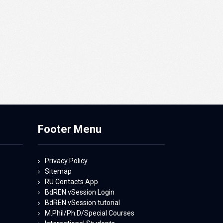
Footer Menu
Privacy Policy
Sitemap
RU Contacts App
BdREN vSession Login
BdREN vSession tutorial
M.Phil/Ph.D/Special Courses