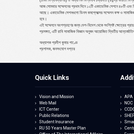
আজ সোমবার সম্মেলনের প্রথম দিনে ১২টি একাডেমিক সেশনে ৪৮টি এবং দ্ব
আছে। একাডেমিক সেশনগুলো ডিনস কমপ্লেক্সের সম্মেলন কক্ষ ও সামাজিক 
হবে।
এই সম্মেলনে অংশগ্রহণের জন্য দেশ-বিদেশ থেকে সংশ্লিষ্ট ক্ষেত্রের প্রায়
প্রসঙ্গত, এটি রাবি সামাজিক বিজ্ঞান অনুষদ আয়োজিত দ্বিতীয় আন্তর্জাত
অধ্যাপক প্রদীপ কুমার পাণ্ডে
প্রশাসক, জনসংযোগ দপ্তর
Quick Links
Addi
Vision and Mission
APA
Web Mail
NOC
ICT Center
CCD
Public Relations
SHE
Student Insurance
Smart
RU 50 Years Master Plan
Centr