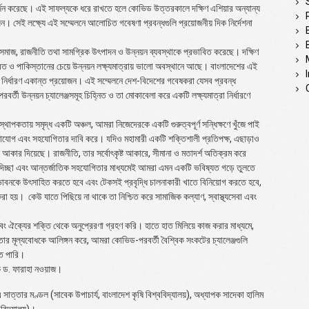
অর্জন করেছে। এই সাফল্যকে ধরে রাখতে হলে কোভিড উত্তরকালে দক্ষিণ এশিয়ার অন্যান্য
। সেই লক্ষ্যে এই সম্মেলনে আলোচিত গবেষণা প্রবন্ধগুলি প্রয়োজনীয় দিক নির্দেশনা
ি, সমাজ, রাজনীতি তথা সামগ্রিক উৎপাদন ও উন্নয়ন ব্যবস্থাকে প্রভাবিত করেছে। দক্ষিণ
রত ও পাকিস্তানের চেয়ে উন্নয়ন লক্ষ্যমাত্রায় ভালো অবস্থানে আছে। বাংলাদেশের এই
া নির্ধারণ একান্ত প্রয়োজন। এই সম্মেলনে দেশ-বিদেশের গবেষকরা যেসব প্রবন্ধ
ী উন্নয়ন চ্যালেঞ্জসমূহ চিহ্নিত ও তা মোকাবেলা করে একটি লক্ষ্যমাত্রা নির্ধারণে
িতিস্থাপকতায় সমৃদ্ধ একটি অঞ্চল, আমরা নিজেদেরকে একটি গুরুত্বপূর্ণ সন্ধিক্ষণে খুঁজে পাই
মনোযোগ এবং সহযোগিতার দাবি করে। যদিও মহামারী একটি শক্তিশালী প্রতিপক্ষ, এছাড়াও
কার দিয়েছে। রাজনীতি, তার সর্বোৎকৃষ্ট আকারে, সীমানা ও মতাদর্শ অতিক্রম করে
দিচ্ছা এবং আন্তর্জাতিক সহযোগিতার মাধ্যমেই আমরা এমন একটি ভবিষ্যত গড়ে তুলতে
্ভাবনকে উৎসাহিত করতে হবে এবং টেকসই প্রবৃদ্ধি চালনাকারী খাতে বিনিয়োগ করতে হবে,
া হয়। কেউ যাতে পিছিয়ে না থাকে তা নিশ্চিত করে সামাজিক কল্যাণ, স্বাস্থ্যসেবা এবং
 ঐক্যের শক্তি থেকে অনুপ্রেরণা গ্রহণ করি। হাতে হাত মিলিয়ে কাজ করার মাধ্যমে,
ার মূল্যবোধকে আলিঙ্গন করে, আমরা কোভিড-পরবর্তী বৈশ্বিক সংকটের চ্যালেঞ্জগুলি
তে পারি।
ষক ড. ফারাহা নওয়াজ।
াত্তার মণ্ডল (সাবেক উপাচার্য, বাংলাদেশ কৃষি বিশ্ববিদ্যালয়), অধ্যাপক সাদেকা হালিম
্ববিদ্যালয়)।