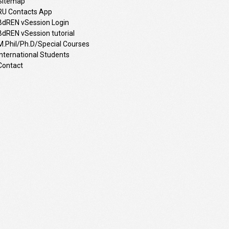
Sitemap
RU Contacts App
BdREN vSession Login
BdREN vSession tutorial
M.Phil/Ph.D/Special Courses
International Students
Contact