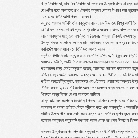
খাদ্য নিরাপত্তা, সামাজিক নিরাপত্তা ক্ষেত্রেও উল্লেখযোগ্য সাফল্য 
দেশগুলির মতো বাংলাদেশেরও টেকসই উন্নয়ন কৌশল নির্ধারণ করা প্রয়োজন
দিবে বলেও তিনি আশা প্রকাশ করেন।
অনুষ্ঠানে প্রধান অতিথি তাঁর বক্তৃতায় বলেন, কোভিড-১৯ বিশ্ব অর্থনীত
এশিয়া তথা বাংলাদেশ এই প্রভাবে প্রভাবিত হয়েছে। যদিও বাংলাদেশ ভা
ভালো অবস্থান সত্তে¡ও সমন্বিত পরিকল্পনার মাধ্যমে টেকসই লক্ষ্যমাত্র
উপস্থাপন ও আলোচনা করবেন তার ভিত্তিতে বাংলাদেশের জন্য কোভিড পরবর্ত
পথনির্দেশ পাওয়া যাবে বলে তিনি মত ব্যক্ত করেন।
অনুষ্ঠানে উপাচার্য তাঁর বক্তৃতায় বলেন, দক্ষিণ এশিয়ায়, বৈচিত্র্য এবং স্থ
যেখানে রাজনীতি, অর্থনীতি এবং সমাজের সংযোগস্থল আমাদের সর্বোচ্চ 
পরিবর্তনের জন্য একটি অনুঘটক হয়েছে, আমাদের সমাজের কাঠামোকে নতুন আ
অভিন্ন লক্ষ্য অর্জনে আমাদের একত্রে আবদ্ধ করা উচিত। রাজনৈতিক স
পারি যা অন্তর্ভুক্তিমূলক, ন্যায়সঙ্গত এবং টেকসই।আমাদের অবশ্যই উদ
নিশ্চিত করতে হবে যে সুবিধাগুলি আমাদের জনগণের মধ্যে সমানভাবে ভাগ কর
শিক্ষাকে অগ্রাধিকার দেওয়া আমাদের দায়িত্ব।
আসুন আমাদের জনগণের স্থিতিস্থাপকতা, আমাদের সম্প্রদায়ের শক্তি এবং
আমাদের ভাগ করা দুর্বলতাগুলিকে স্বীকার করে এবং সহানুভূতি ও সহযোগিত
কাটিয়ে উঠতে পারি এবং সবার জন্য অগ্রগতি ও সমৃদ্ধির যুগের সূচনা কর
সম্মেলন উদ্বোধন অনুষ্ঠানটি সঞ্চালনা করেন লোক প্রশাসন বিভাগের শিক্
সম্মেলন উদ্বোধনের পর প্লেনারি বক্তৃতা করেন ইমেরিটাস অধ্যাপক এম এ স
(ঢাকা বিশ্ববিদ্যালয়) ও অধ্যাপক বিশ্বনাথ চক্রবর্তী (রবীন্দ্র ভারতী বিশ