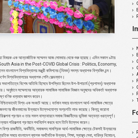
I
এশিয়া বিষয়ক এক আন্তর্জাতিক সম্মেলন আজ সোমবার থেকে শুরু হয়েছে। এদিন সকাল ৯টায়
South Asia in the Post-COVID Global Crisis : Politics, Economy,
েন বাংলাদেশ বিশ্ববিদ্যালয় মঞ্জুরী কমিশনের (বিমক) সদস্য অধ্যাপক বিশ্বজিৎ চন্দ।
র্ণেল বিশ্ববিদ্যালয়ের অধ্যাপক শেলি ফেল্ডম্যান।
ত্তার সভাপতিত্বে বিশেষ অতিথি হিসেবে উপস্থিত ছিলেন উপ-উপাচার্য (প্রশাসন) অধ্যাপক
ীর। অনুষ্ঠানে সম্মেলনের আহ্বায়ক সামাজিক সামাজিক বিজ্ঞান অনুষদের অধিকর্তা অধ্যাপক
ষ্ণ বণিক ধন্যবাদ জ্ঞাপন করেন।
য়ে নিশ্চিতভাবেই বিশ্ব এক সংকটে আছে। বর্তমান সময়ে বাংলাদেশ আর্থ-সামাজিক ক্ষেত্রে
রাস, জনগণের জীবনমানের উন্নয়নে উল্লেখযোগ্য অগ্রগতি লাভ করেছে। কিন্তু করোনা
F
কল্পনা প্রণয়ন ও তার সফল বাস্তবায়নে সমাজ বিজ্ঞানীদের ভূমিকা অত্যন্ত গুরত্বপূর্ণ।
্নয়ন পরিকল্পনা প্রণয়নে পথনির্দেশ করবে বলে তিনি উল্লেখ করেন।
ে বিশ্ব রাজনীতি, অর্থনীতি, সমাজসহ সামগ্রিক আর্থ-সামাজিক ক্ষেত্রে টেকসই উন্নয়নের
িক সময়ে বাংলাদেশ ব্যাপক অর্থনৈতিক উন্নয়ন, শিক্ষা, স্বাস্থ্য সেবা, দারিদ্র বিমোচন,