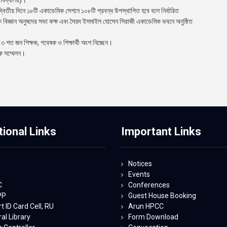
িতীয় দিনে ১৮টি একাডেমিক সেশনে ১০৮টি প্রবন্ধ উপস্থাপিত হবে বলে নির্ধারিত
বিজ্ঞান অনুষদের সভা কক্ষ এবং সৈয়দ ইসমাইল হোসেন সিরাজী একাডেমিক ভবনে অনুষ্ঠিত
 ৩ শত জন শিক্ষক, গবেষক ও শিক্ষার্থী অংশ নিচ্ছেন।
িক সম্মেলন।
tional Links
Important Links
Notices
Events
C
Conferences
PP
Guest House Booking
 ID Card Cell, RU
Arun HPCC
al Library
Form Download