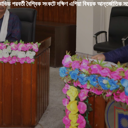
োভিড পরবর্তী বৈশ্বিক সংকটে দক্ষিণ এশিয়া বিষয়ক আন্তর্জাতিক সম্