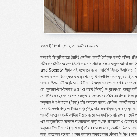
রাজশাহী বিশ্ববিদ্যালয়, ৩০ অক্টোবর ২০২৩:
রাজশাহী বিশ্ববিদালয়ে (রাবি) কোভিড পরবর্তী বৈশ্বিক সংকটে দক্ষিণ 
শহীদ তাজউদ্দীন আহমদ সিনেট ভবনে সামাজিক বিজ্ঞান অনুষদ আয়োজিত
and Society
শীর্ষক এই সম্মেলনে প্রধান অতিথি হিসেবে উপস্থিত ছিল
সম্মেলনে অনলাইনে যুক্ত হয়ে মূল প্রবন্ধ উপস্থাপন করেন যুক্তরাষ্ট্রের ক
সম্মেলন উদ্বোধনী অনুষ্ঠানে রাবি উপাচার্য অধ্যাপক গোলাম সাব্বির সা
মো. সুলতান-উল-ইসলাম ও উপ-উপাচার্য (শিক্ষা) অধ্যাপক মো. হুমায়ুন কব
মো. ইলিয়াছ হোসেন স্বাগত বক্তৃতা ও সম্মেলনের সচিব অধ্যাপক বিজয় কৃ
অনুষ্ঠানে উপ-উপাচার্য (শিক্ষা) তাঁর বক্তব্যে বলেন, কোভিড পরবর্তী সম
যেমন উল্লেখযোগ্য অর্থনৈতিক প্রবৃদ্ধি, সামাজিক উন্নয়ন, দারিদ্র হ্
পরবর্তী সময়ের সংকট কাটিয়ে উঠতে প্রয়োজন সমন্বিত পরিকল্পনা। সেই পরি
এই আন্তর্জাতিক সম্মেলন বাংলাদেশের জন্য সংকট মোকাবেলা ও টেকসই উন
অনুষ্ঠানে উপ-উপাচার্য (প্রশাসন) তাঁর বক্তব্যে বলেন, কোভিড উত্তরকাল
জন্য প্রয়োজন গবেষণা ও তার ফলাফল ব্যবহার করে কৌশল নির্ধারণ। সাম্প্রত