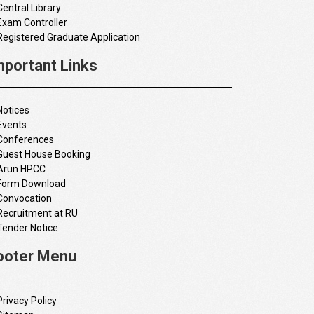
Central Library
Exam Controller
Registered Graduate Application
mportant Links
Notices
Events
Conferences
Guest House Booking
Arun HPCC
Form Download
Convocation
Recruitment at RU
Tender Notice
ooter Menu
Privacy Policy