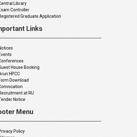
Central Library
Exam Controller
Registered Graduate Application
mportant Links
Notices
Events
Conferences
Guest House Booking
Arun HPCC
Form Download
Convocation
Recruitment at RU
Tender Notice
ooter Menu
Privacy Policy