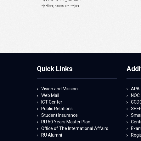
প্রশাসক, জনসংযোগ দপ্তর
Quick Links
Addi
Vision and Mission
APA
Web Mail
NOC
ICT Center
CCD
Public Relations
SHE
Student Insurance
Smart
RU 50 Years Master Plan
Centr
Office of The International Affairs
Exam
RU Alumni
Regi