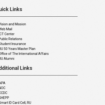
uick Links
Vision and Mission
Web Mail
ICT Center
Public Relations
Student Insurance
RU 50 Years Master Plan
Office of The International Affairs
RU Alumni
dditional Links
APA
NOC
CCDC
SHEPP
Smart ID Card Cell, RU