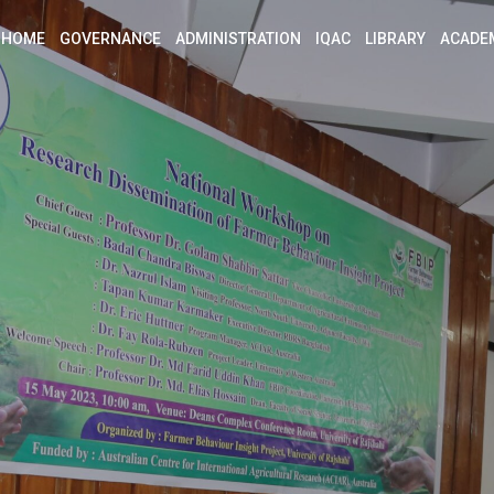
HOME
GOVERNANCE
ADMINISTRATION
IQAC
LIBRARY
ACADE