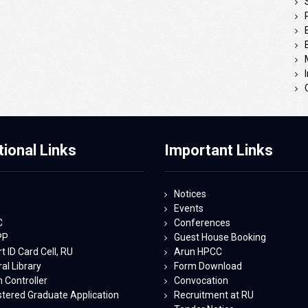
tional Links
Important Links
Notices
Events
C
Conferences
PP
Guest House Booking
 ID Card Cell, RU
Arun HPCC
al Library
Form Download
 Controller
Convocation
stered Graduate Application
Recruitment at RU