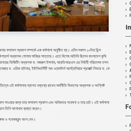
I
র ফলাফল প্রকাশ সম্পর্কে এক কর্মশালা অনুষ্ঠিত হয়। এদিন সকাল ১০টায় ডিন্স
ন উপাচার্য অধ্যাপক গোলাম সাব্বির সাত্তার। এতে বিশেষ অতিথি ছিলেন বাংলাদেশ কৃষি
্ববিদ্যালয়ের ভিজিটিং অধ্যাপক ড. নজরুল ইসলাম, আরডিআরএস এর নির্বাহী পরিচালক তপন
্যানেজার ড. এরিক হাটনার, ইউনিভার্সিটি অব ওয়েসটার্ন অস্ট্রেলিয়ার প্রজেক্ট লিডার ড. ফে
ত্বে এই কর্মশালায় স্বাগত বক্তব্য রাখেন অর্থনীতি বিভাগের অধ্যাপক ও সংশ্লিষ্ট
 সুফল পাওয়ার জন্য তার ফলাফল প্রকাশ এবং অধিকতর গবেষণা ও তার চর্চা। এই কর্মশালা
F
ে বলে তিনি আশাবাদ ব্যক্ত করেন।
িক্ষক ও গবেষকবৃন্দ অংশ নেন।