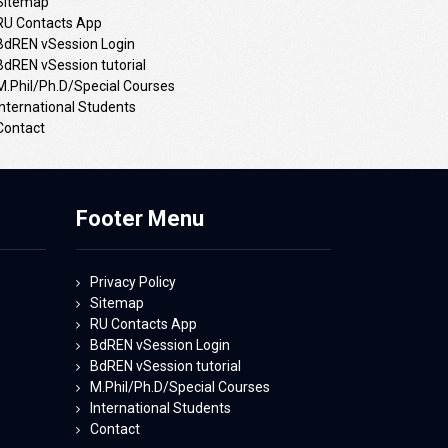
Sitemap
RU Contacts App
BdREN vSession Login
BdREN vSession tutorial
M.Phil/Ph.D/Special Courses
International Students
Contact
Footer Menu
Privacy Policy
Sitemap
RU Contacts App
BdREN vSession Login
BdREN vSession tutorial
M.Phil/Ph.D/Special Courses
International Students
Contact