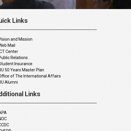
uick Links
Vision and Mission
Web Mail
ICT Center
Public Relations
Student Insurance
RU 50 Years Master Plan
Office of The International Affairs
RU Alumni
dditional Links
APA
NOC
CCDC
SHEPP