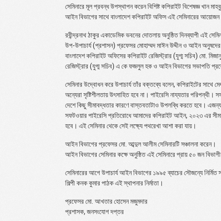
সেমিনারে মূল প্রবন্ধ উপস্থাপন করেন বিশিষ্ট কপিরাইট বিশেষজ্ঞ খান
আইন বিভাগের সাথে বাংলাদেশ কপিরাইট অফিস এই সেমিনারের আয়োজন
রবীন্দ্রনাথ ঠাকুর একাডেমিক ভবনের দোতলায় অনুষ্ঠিত দিনব্যাপী এই সেমি
উপ-উপাচার্য (প্রশাসন) প্রফেসর মোহাম্মদ মাঈন উদ্দীন ও আইন অনুষদে
বাংলাদেশ কপিরাইট অফিসের কপিরাইট রেজিস্ট্রার (যুগ্ম সচিব) মো. মিজ
রেজিস্ট্রার (যুগ্ম সচিব) এ কে ফজলুল হক ও আইন বিভাগের সভাপতি প্রফ
সেমিনার উদ্বোধন করে উপাচার্য তাঁর বক্তব্যে বলেন, কপিরাইটের সাথে মে
অন্যেরা সৃষ্টিশীলতায় উৎসাহিত হবে না। পাইরেসি নায্যতার পরিপন্থী। 
দেশে কিছু সীমাবদ্ধতার কারণে বাস্তবতাটাও উপলব্ধি করতে হবে। এজন্
সফটওয়ার পাইরেসি প্রতিরোধে আমাদের কপিরাইট আইন, ২০২৩ এর সীমাবদ
হবে। এই সেমিনার থেকে সেই লক্ষ্যে পথরেখা আশা করা যায়।
আইন বিভাগের প্রফেসর মো. আব্দুল আলীম সেমিনারটি সঞ্চালনা করেন।
আইন বিভাগের সেমিনার কক্ষে অনুষ্ঠিত এই সেমিনারে প্রায় ৫০ জন বিভাগী
সেমিনারের আগে উপাচার্য আইন বিভাগের ১৯৯৫ ব্যাচের সৌজন্যে নির্মিত স্
শিল্পী কনক কুমার পাঠক এই স্থাপনার নির্মাতা।
প্রফেসর মো. আখতার হোসেন মজুমদার
প্রশাসক, জনসংযোগ দপ্তর