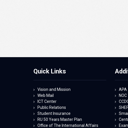
Quick Links
Addi
Vision and Mission
APA
Web Mail
NOC
ICT Center
CCD
Public Relations
SHE
Student Insurance
Smart
RU 50 Years Master Plan
Centr
Office of The International Affairs
Exam