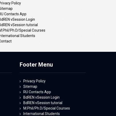
Privacy Policy
Sitemap
RU Contacts App
BdREN vSession Login
BdREN vSession tutorial
M.Phil/Ph.D/Special Courses
International Students
Contact
Footer Menu
Privacy Policy
Sitemap
RU Contacts App
BdREN vSession Login
BdREN vSession tutorial
M.Phil/Ph.D/Special Courses
International Students