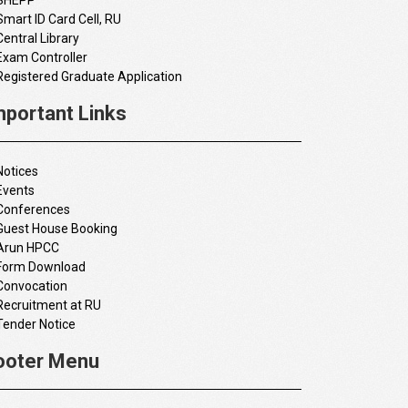
Smart ID Card Cell, RU
Central Library
Exam Controller
Registered Graduate Application
mportant Links
Notices
Events
Conferences
Guest House Booking
Arun HPCC
Form Download
Convocation
Recruitment at RU
Tender Notice
ooter Menu