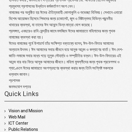
হাসনাত কবীর , জনসংযোগ দপ্তরের প্রশাসক প্রফেসর মো. আখতার হোসেন মজুমদার
প্রমুখসহ প্রশাসনের উর্ধ্বতন কর্মকর্তাগণ অংশ নেন।
নামাজের পর অনুষ্ঠিত হয় ঈদের ঐতিহ্যবাহী কোলাকুলি ও শুভেচ্ছা বিনিময়। সেখানে এবারো
বিশেষ আয়োজন হিসেবে শিশুদের জন্য চকোলেট, জুস ও মিষ্টান্নসহ বিভিন্ন পছন্দনীয়
খাবারের ব্যবস্থা, যা তাদের ঈদ আনন্দে ভিন্ন মাত্রা যোগ করেছে।
প্রসঙ্গত, এবছরেও রাবি কেন্দ্রীয় জামে মসজিদে ঈদের জামায়াতে মহিলাদের জন্য পৃথক
নামাজের ব্যবস্থা করা হয়।
ঈদের নামাজের পূর্বে উপাচার্য তাঁর সংক্ষিপ্ত বক্তব্যে বলেন, ঈদ-উল-ফিতর আমাদের
অন্যতম উৎসব। ঈদ আমাদের সবার জীবনে বয়ে আনুক আনন্দ ও কল্যাণের বার্তা। ঈদ দেশ-
জাতি-সমাজে সবার মধ্যে গড়ে তুলুক সৌহার্দ্য ও সম্প্রীতির বন্ধন। ঈদ-উল-ফিতরের এই
আনন্দ বার বার ফিরে আসুক আমাদের জীবনে। মহিলা মুসল্লীদের জন্য পৃথক প্রবেশপথ ও
প্যাণ্ডেলে ঈদের জামায়তে অংশগ্রহণের ব্যবস্থা করার জন্য তিনি সংশ্লিষ্ট সকলকে
ধন্যবাদ জানান।
প্রশাসক
জনসংযোগ দপ্তর
Quick Links
Vision and Mission
Web Mail
ICT Center
Public Relations