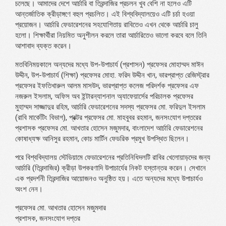
চলেছে। আমাদের দেশে আর্চারি বা তিরন্দাজির প্রচলন খুব বেশি না হলেও এটি
আন্তর্জাতিক ক্রীড়াঙ্গণে বহুল প্রচলিত। এই বিশ্ববিদ্যালয়েও এটি চর্চা হওয়া
প্রয়োজন। আর্চারি ফেডারেশনের সহযোগিতায় রাবিতেও এখন থেকে আর্চারি চালু
হলো। শিক্ষার্থীরা নিয়মিত অনুশীলন করলে তারা আর্চারিতেও ভালো করবে বলে তিনি
আশাবাদ ব্যক্ত করেন।
মতবিনিময়কালে অন্যদের মধ্যে উপ-উপাচার্য (প্রশাসন) প্রফেসর মোহাম্মদ মাঈন
উদ্দীন, উপ-উপাচার্য (শিক্ষা) প্রফেসর মোহা. ফরিদ উদ্দীন খান, ভারপ্রাপ্ত রেজিস্ট্রার
প্রফেসর ইফতিখারুল আলম মাসউদ, ভারপ্রাপ্ত কলেজ পরিদর্শক প্রফেসর এফ
নজরুল ইসলাম, অফিস অব ইন্টারন্যাশনাল অ্যাফেয়ার্সের পরিচালক প্রফেসর
মুহাম্মদ সাজ্জাদুর রহিম, আর্চারি ফেডারেশনের সদস্য প্রফেসর মো. ফরিদুল ইসলাম
(রাবি মার্কেটিং বিভাগ), প্রক্টর প্রফেসর মো. মাহবুবর রহমান, জনসংযোগ দপ্তরের
প্রশাসক প্রফেসর মো. আখতার হোসেন মজুমদার, বাংলাদেশ আর্চারি ফেডারেশনের
কোষাধ্যক্ষ আনিসুর রহমান, কোচ মার্টিন ফেডরিক প্রমুখ উপস্থিত ছিলেন।
পরে বিশ্ববিদ্যালয় স্টেডিয়ামে ফেডারেশনের প্রতিনিধিদলটি রাবির খেলোয়াড়দের জন্য
আর্চারি (তিরন্দাজির) ক্রীড়া উপকরণাদি উপাচার্যের নিকট হস্তান্তর করেন। সেখানে
এক প্রদর্শনী তিরন্দাজির আয়োজনও অনুষ্ঠিত হয়। এতে অন্যদের মধ্যে উপাচার্যও
অংশ নেন।
প্রফেসর মো. আখতার হোসেন মজুমদার
প্রশাসক, জনসংযোগ দপ্তর