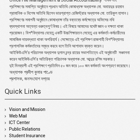
Office File Management & Social Accountability’
শীর্ষক এই
প্রশিক্ষণের সমাপ্তি অনুষ্ঠানে প্রধান অতিথি কোষাধ্যক্ষ অধ্যাপক মো. অবায়দুর রহমান
প্রামানিক ও বিশেষ অতিথি ছিলেন ভারপ্রাপ্ত রেজিস্ট্রার অধ্যাপক মো. তারিকুল হাসান।
প্রশিক্ষণের সমাপনী অনুষ্ঠানে কোষাধ্যক্ষ তাঁর বক্তব্যে কর্মক্ষেত্রে অফিসের নথি
ব্যবস্থাপনা অত্যন্ত গুরুত্বপুর্ণ বিষয়। এই বিষয়ে আমাদের যথেষ্ট জ্ঞান ও দক্ষতা থাকা
প্রয়োজন। বিশ^বিদ্যালয় যেহেতু একটি উচ্চশিক্ষায়তন সেহেতু এর কর্মকর্তা-কর্মচারীদের
সামাজিক দায়বদ্ধতা থাকা অপরিহার্য। সেক্ষেত্রে এই প্রশিক্ষণ রাজশাহী বিশ^বিদ্যালয়
প্রশাসনিক কর্মকর্তাদের সমৃদ্ধ করবে বলে তিনি আশাবাদ ব্যক্ত করেন।
আইকিউএসি’র পরিচালক অধ্যাপক দুলাল চন্দ্র রায়ের সভাপতিত্বে এই অনুষ্ঠানটি সঞ্চালনা
করেন আইকিউএসি’র অতিরিক্ত পরিচালক অধ্যাপক মো. আব্দুর রশিদ সরকার।
দুই দিনব্যাপী এই প্রশিক্ষণে প্রতিদিন ৫০ জন করে ১০০ জন কর্মকর্তা অংশগ্রহণ করেছেন।
অধ্যাপক প্রদীপ কুমার পাণ্ডে
প্রশাসক, জনসংযোগ দপ্তর
Quick Links
Vision and Mission
Web Mail
ICT Center
Public Relations
Student Insurance