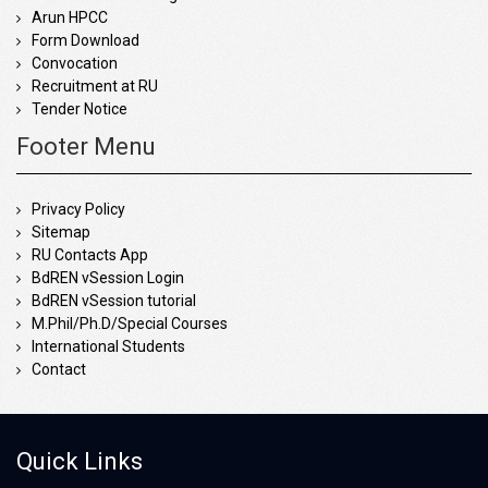
Arun HPCC
Form Download
Convocation
Recruitment at RU
Tender Notice
Footer Menu
Privacy Policy
Sitemap
RU Contacts App
BdREN vSession Login
BdREN vSession tutorial
M.Phil/Ph.D/Special Courses
International Students
Contact
Quick Links