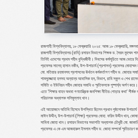
রাজশাহী বিশ্ববিদ্যালয়, ১৮ ফেব্রুয়ারি ২০২৫: আজ ১৮ ফেব্রুয়ারি, মঙ্গল
রাজশাহী বিশ্ববিদ্যালয় (রাবি) রসায়ন বিভাগের শিক্ষক ড. সৈয়দ মুহম্মদ শা
তিনিই এদেশের প্রথম শহীদ বুদ্ধিজীবী। দিবসের কর্মসূচিতে আজ ভোরে ব
প্রফেসর সালেহ্ হাসান নকীব, উপ-উপাচার্য (প্রশাসন) প্রফেসর মোহাম্মদ মা
মো. মতিয়ার রহমানসহ প্রশাসনের ঊর্ধতন কর্মকর্তাগণ শহীদ ড. জোহার সমা
শামসুজ্জোহা হলসহ অন্যান্য আবাসিক হল, বিভাগ, রাবি স্কুল ও শেখ রাসে
সমিতি ও ইউনিয়ন শহীদ জোহার সমাধি ও স্মৃতিফলকে পুষ্পার্ঘ্য অর্পণ কর
এতে ‘শিক্ষার বাহন অথবা গণতান্ত্রিক জনশিক্ষা নীতির গোড়ার কথা’ শীর্ষক ব
পরিচালক অধ্যাপক সলিমুল্লাহ খান।
এই আয়োজনে অতিথি হিসেবে উপস্থিত ছিলেন প্রধান পৃষ্ঠপোষক উপাচার্য প
মাঈন উদ্দীন, উপ-উপাচার্য (শিক্ষা) প্রফেসর মোহা. ফরিদ উদ্দীন খান, কো
সাবিনা জোহা খান। রসায়ন বিভাগের সভাপতি অধ্যাপক চৌধুরী মো. জাকারি
প্রফেসর এ কে এম আজহারুল ইসলাম শহীদ ড. জোহা সম্পর্কে স্মৃতিচারণ করে