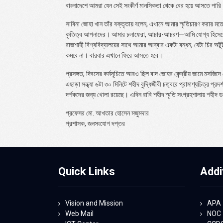
বাংলাদেশে আমরা যেন সেই সংকীর্ণ মানসিকতা থেকে বের হয়ে আসতে পারি
সাবিনা জোহা খান তাঁর বক্তৃতায় বলেন, এখানে আমার স্মৃতিচারণ করার ম
কৃতিত্ব আপনাদের। আমার চলাফেরা, আচার-আচরণ—আমি যোগ্য হিসেবে
রাজশাহী বিশ্ববিদ্যালয়ের সাথে আমার আব্বার একটা বন্ধন, যেটা চির
কমবে না। বারবার এখানে ফিরে আসতে হবে।
প্রসঙ্গত, দিবসের কর্মসূচিতে আরও ছিল বাদ জোহর কেন্দ্রীয় জামে মসজ
এছাড়া সন্ধ্যা ৬টা ৩০ মিনিটে শহীদ বুদ্ধিজীবী চত্বরে প্রামাণ্যচিত্র প্রদ
দর্শকদের জন্য খোলা রয়েছে। এদিন রাবি শহীদ স্মৃতি সংগ্রহশালায় শহীদ ড
প্রফেসর মো. আখতার হোসেন মজুমদার
প্রশাসক, জনসংযোগ দপ্তর
Quick Links
Addi
Vision and Mission
APA
Web Mail
NOC