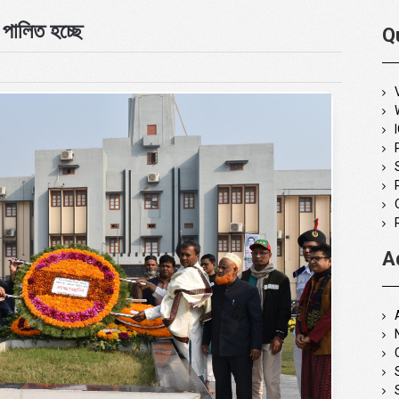
 পালিত হচ্ছে
Q
A