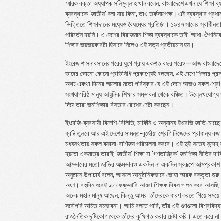
স্মারক বক্তা অধ্যাপক সলিমুল্লাহ খান বলেন, বাংলাদেশে এখন যে শিক্ষা ব
ব্যবস্থাকে ‘জাতীয়’ বলা যায় কিনা, তাও তর্কসাপেক্ষ। এই ব্যবস্থার প্রধান ব
ভিত্তিতে শিক্ষাদানের মধ্যেও বৈষম্যের প্রতিষ্ঠা। ১৯৪৭ সালের স্বাধীনত
পরিবর্তন হয়নি। এ দেশের বিরাজমান শিক্ষা ব্যবস্থাকে তাই ‘আধা-ঔপনি
শিক্ষার জয়জয়কারটা হিসাবে নিলেও এই সত্য প্রতীয়মান হয়।
ইংরেজ শাসনাবসানের পরের যুগে প্রায় একশত বছর পরেও—আজ বাংলাদেশে 
তাদের কোনো কোনো প্রতিনিধি প্রকাশ্যেই বলছেন, এই দেশে শিক্ষার প্রস
অথচ একথা দিনের আলোর মতো পরিষ্কার যে এই দেশে আজও সকল শ্রেণির ম
সংখ্যাগরিষ্ঠ মানুষ আধুনিক শিক্ষার সম্ভাবনা থেকে বঞ্চিত। উল্লেখযোগ্
দিয়ে তারা জনশিক্ষার বিস্তার রোধের চেষ্টা করছেন।
ইংরেজি-ব্যবসায়ী বিদেশি-বিলিতি, মার্কিনি ও অন্যান্য ইংরেজি জাতি-চাচ
ধ্বনি তুলবে আর এই দেশের সামন্ত-বুর্জোয়া শ্রেণি নিজেদের প্রাধান্য বজায় 
মধ্যস্থতায় সকল ব্যবসা-বাণিজ্য পরিচালনা করবে। এই দুই সত্যে সন্দে
হয়তো একমাত্র তারাই ‘জাতীয়’ শিক্ষা বা ‘গণতান্ত্রিক’ জনশিক্ষা নীতির 
আত্মভাবের মতো জাতির আত্মভাবও একদিন না একদিন স্বরূপে আত্মপ্রকা
অনুষ্ঠানে উপাচার্য বলেন, আসলে আনুষ্ঠানিকভাবে জোহা স্মারক বক্তৃতা শ
অংশ। বহুদিন ধরেই ১৮ ফেব্রুয়ারি আমরা শিক্ষক দিবস পালন করে আসছি
অনেক মহান মানুষ আছেন, কিন্তু আমরা তাঁদেরকে ধারণ করতে গিয়ে সময়ে সময়
সর্বোপরি অমিত সম্ভাবনা। আমি বলতে পারি, তাঁর এই গুণগুলো বিশ্ববিদ্য
রাজনৈতিক দৃষ্টিকোণ থেকে তাঁদের কুক্ষিগত করার চেষ্টা করি। এতে করে না 