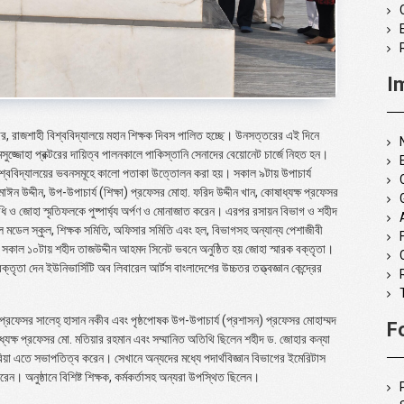
I
বার, রাজশাহী বিশ্ববিদ্যালয়ে মহান শিক্ষক দিবস পালিত হচ্ছে। উনসত্তরের এই দিনে
মসুজ্জোহা প্রক্টরের দায়িত্ব পালনকালে পাকিস্তানি সেনাদের বেয়োনেট চার্জে নিহত হন।
িশ্ববিদ্যালয়ের ভবনসমূহে কালো পতাকা উত্তোলন করা হয়। সকাল ৯টায় উপাচার্য
ঈন উদ্দীন, উপ-উপাচার্য (শিক্ষা) প্রফেসর মোহা. ফরিদ উদ্দীন খান, কোষাধ্যক্ষ প্রফেসর
ধি ও জোহা স্মৃতিফলকে পুষ্পার্ঘ্য অর্পণ ও মোনাজাত করেন। এরপর রসায়ন বিভাগ ও শহীদ
ল মডেল স্কুল, শিক্ষক সমিতি, অফিসার সমিতি এবং হল, বিভাগসহ অন্যান্য পেশাজীবী
ে। সকাল ১০টায় শহীদ তাজউদ্দীন আহমদ সিনেট ভবনে অনুষ্ঠিত হয় জোহা স্মারক বক্তৃতা।
ক্তৃতা দেন ইউনিভার্সিটি অব লিবারেল আর্টস বাংলাদেশের উচ্চতর তত্ত্বজ্ঞান কেন্দ্রের
্রফেসর সালেহ্ হাসান নকীব এবং পৃষ্ঠপোষক উপ-উপাচার্য (প্রশাসন) প্রফেসর মোহাম্মদ
F
ষাধ্যক্ষ প্রফেসর মো. মতিয়ার রহমান এবং সম্মানিত অতিথি ছিলেন শহীদ ড. জোহার কন্যা
য়া এতে সভাপতিত্ব করেন। সেখানে অন্যদের মধ্যে পদার্থবিজ্ঞান বিভাগের ইমেরিটাস
ন। অনুষ্ঠানে বিশিষ্ট শিক্ষক, কর্মকর্তাসহ অন্যরা উপস্থিত ছিলেন।