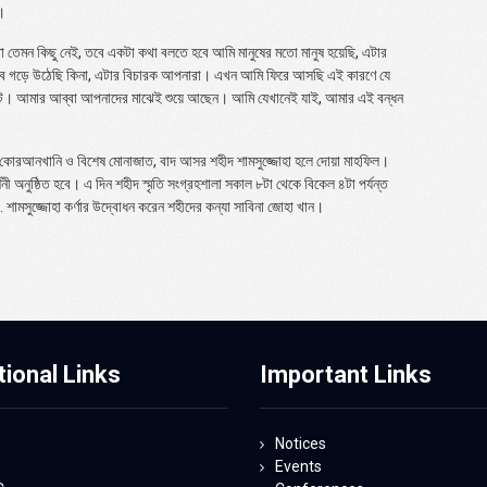
।
তো তেমন কিছু নেই, তবে একটা কথা বলতে হবে আমি মানুষের মতো মানুষ হয়েছি, এটার
 গড়ে উঠেছি কিনা, এটার বিচারক আপনারা। এখন আমি ফিরে আসছি এই কারণে যে
 অটুট। আমার আব্বা আপনাদের মাঝেই শুয়ে আছেন। আমি যেখানেই যাই, আমার এই বন্ধন
িদে কোরআনখানি ও বিশেষ মোনাজাত, বাদ আসর শহীদ শামসুজ্জোহা হলে দোয়া মাহফিল।
র্শনী অনুষ্ঠিত হবে। এ দিন শহীদ স্মৃতি সংগ্রহশালা সকাল ৮টা থেকে বিকেল ৪টা পর্যন্ত
. শামসুজ্জোহা কর্ণার উদ্বোধন করেন শহীদের কন্যা সাবিনা জোহা খান।
tional Links
Important Links
Notices
Events