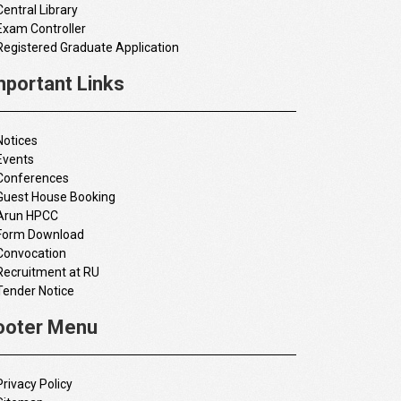
Central Library
Exam Controller
Registered Graduate Application
mportant Links
Notices
Events
Conferences
Guest House Booking
Arun HPCC
Form Download
Convocation
Recruitment at RU
Tender Notice
ooter Menu
Privacy Policy