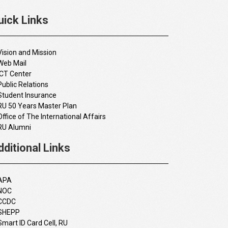
uick Links
Vision and Mission
Web Mail
ICT Center
Public Relations
Student Insurance
RU 50 Years Master Plan
Office of The International Affairs
RU Alumni
dditional Links
APA
NOC
CCDC
SHEPP
Smart ID Card Cell, RU