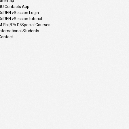
Sitemap
RU Contacts App
BdREN vSession Login
BdREN vSession tutorial
M.Phil/Ph.D/Special Courses
International Students
Contact