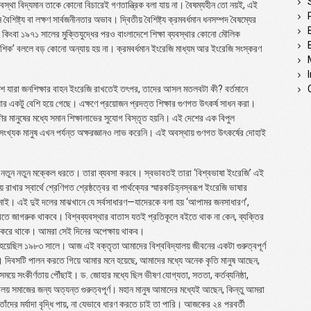
্যবস্থা বিদ্যমান তাকে কোনো বিচারেই গণতান্ত্রিক বলা যায় না। বৈষম্যহীন তো নয়ই, এই
ৈশিষ্ট্য বা লক্ষণ সার্বজনীনতার অভাব। দ্বিতীয় বৈশিষ্ট্য ক্রমবর্ধমান ধনসম্পদ বৈষম্যের
া কিংবা ১৯৭১ সালের মুক্তিযুদ্ধের পরও বাংলাদেশে শিক্ষা ব্যবস্থার কোনো মৌলিক
বেশিক’ বললে বড় কোনো অন্যায় হয় না। ক্রমবর্ধমান ইংরেজি মাধ্যম আর ইংরেজি সংস্করণ
যারা জনশিক্ষার বাহন ইংরেজি রাখতেই তৎপর, তাদের আসল মতলবটা কী? বর্তমানে
ার একটু বেশি হয়ে গেছে। এক্ষণে প্রয়োজন প্রদত্ত শিক্ষার গুণগত উৎকর্ষ সাধন করা।
ানুষের মধ্যে সমান শিক্ষালাভের সুযোগ বিস্তৃত হয়নি। এই দেশের এক বিপুল
য সংখ্যক মানুষ এখন পর্যন্ত অক্ষরজ্ঞানও লাভ করেনি। এই অবস্থায় গুণগত উৎকর্ষের দোহাই
্ছে নতুন নতুন মক্কেল ধরতে। তারা ব্যবসা করবে। স্বভাবতই তারা ‘বিশ্বভাষা ইংরেজি’ এই
রাখার স্বার্থে শ্রেণিগত শ্রেষ্ঠত্বের বা পার্থক্যের স্মারকচিহ্নস্বরূপ ইংরেজি ভাষার
হ নাই। এই দুই দলের মাঝখানে যে সর্বসাধারণ—যাদেরকে বলা হয় ‘আপামর জনসাধারণ’,
দাবিতে জাগরুক থাকবে। বিশ্বব্যবস্থার বাতাস যতই প্রতিকূলে বইতে থাক না কেন, ব্যক্তির
শ করে থাকে। আমরা সেই দিনের অপেক্ষায় থাকব।
ুরু হয়েছিল ১৯৮৩ সালে। আজ এই বক্তৃতা আমাদের বিশ্ববিদ্যালয় জীবনের একটা গুরুত্বপূর্ণ
। দিবসটি পালন করতে গিয়ে আমার মনে হয়েছে, আমাদের মধ্যে অনেক কৃতি মানুষ আছেন,
ে সংকীর্ণতায় পৌঁছাই। ড. জোহার মধ্যে ছিল ভীষণ যোগ্যতা, সততা, কর্তব্যনিষ্ঠা,
ালয় সমাজের জন্য অত্যন্ত গুরুত্বপূর্ণ। মহান মানুষ আমাদের মধ্যেই আছেন, কিন্তু আমরা
তাঁদের মর্যাদা বৃদ্ধি পায়, না যেভাবে ধারণ করতে চাই তা পারি। আজকের ২৪ পরবর্তী