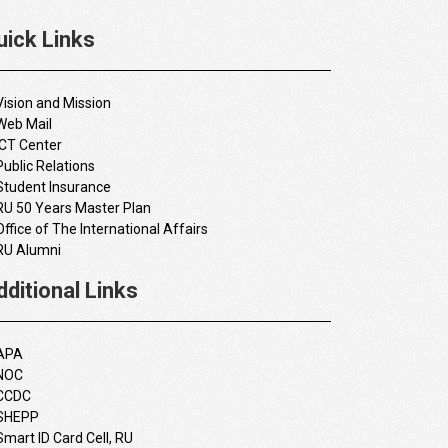
uick Links
Vision and Mission
Web Mail
ICT Center
Public Relations
Student Insurance
RU 50 Years Master Plan
Office of The International Affairs
RU Alumni
dditional Links
APA
NOC
CCDC
SHEPP
Smart ID Card Cell, RU