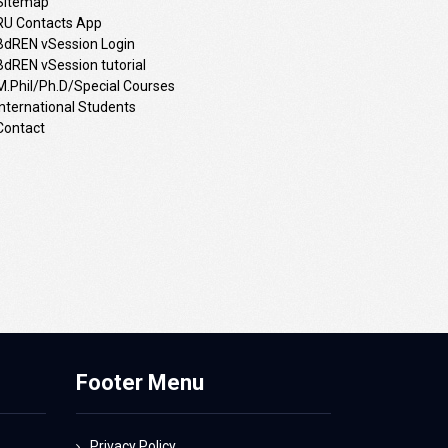
Sitemap
RU Contacts App
BdREN vSession Login
BdREN vSession tutorial
M.Phil/Ph.D/Special Courses
International Students
Contact
Footer Menu
Privacy Policy