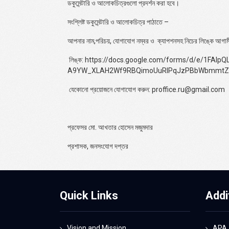
ডকুমেন্টারি ও আলোকচিত্রগুলো প্রদর্শন করা হবে।
সংশ্লিষ্ট ডকুমেন্টারি ও আলোকচিত্র পাঠাতে
–
আপনার নাম
,
পরিচয়
,
যোগাযোগ নম্বর ও
ক্যাপশনসহ নিচের লিঙ্কে আগামী
লিঙ্ক
: https://docs.google.com/forms/d/e/1FAIpQ
A9YW_XLAH2Wf9RBQimoUuRIPqJzPBbWbmmtZV
যেকোনো প্রয়োজনে যোগাযোগ করুন
: proffice.ru@gmail.com
প্রফেসর মো. আখতার হোসেন মজুমদার
প্রশাসক, জনসংযোগ দপ্তর
Quick Links
Addi
Vision and Mission
APA