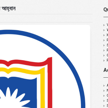
র আহ্বান
Q
A