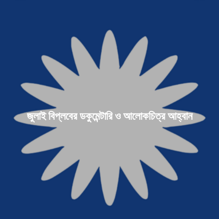
জুলাই বিপ্লবের ডকুমেন্টারি ও আলোকচিত্র আহ্বান