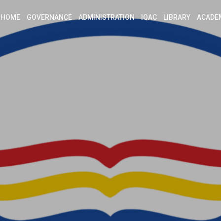
HOME
GOVERNANCE
ADMINISTRATION
IQAC
LIBRARY
ACADE