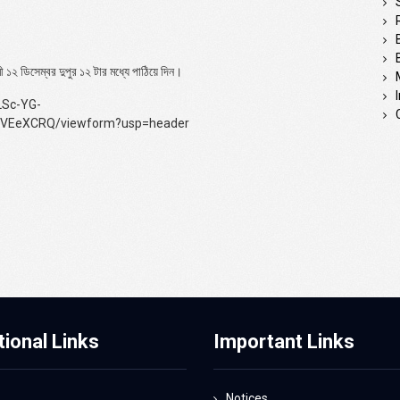
 ১২ ডিসেম্বর দুপুর ১২ টার মধ্যে পাঠিয়ে দিন।
LSc-YG-
EeXCRQ/viewform?usp=header
tional Links
Important Links
Notices