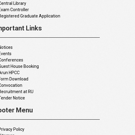
Central Library
Exam Controller
Registered Graduate Application
mportant Links
Notices
Events
Conferences
Guest House Booking
Arun HPCC
Form Download
Convocation
Recruitment at RU
Tender Notice
ooter Menu
Privacy Policy