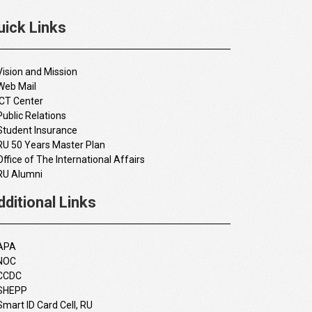
uick Links
Vision and Mission
Web Mail
ICT Center
Public Relations
Student Insurance
RU 50 Years Master Plan
Office of The International Affairs
RU Alumni
dditional Links
APA
NOC
CCDC
SHEPP
Smart ID Card Cell, RU