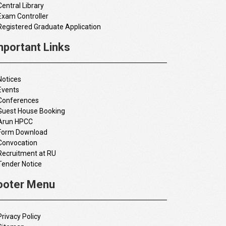
Central Library
Exam Controller
Registered Graduate Application
mportant Links
Notices
Events
Conferences
Guest House Booking
Arun HPCC
Form Download
Convocation
Recruitment at RU
Tender Notice
ooter Menu
Privacy Policy