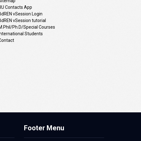
Sitemap
RU Contacts App
BdREN vSession Login
BdREN vSession tutorial
M.Phil/Ph.D/Special Courses
International Students
Contact
Footer Menu