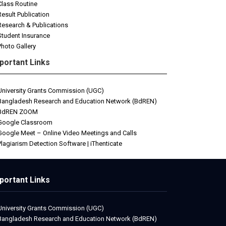
Class Routine
Result Publication
Research & Publications
Student Insurance
Photo Gallery
portant Links
University Grants Commission (UGC)
Bangladesh Research and Education Network (BdREN)
BdREN ZOOM
Google Classroom
Google Meet – Online Video Meetings and Calls
Plagiarism Detection Software | iThenticate
portant Links
University Grants Commission (UGC)
Bangladesh Research and Education Network (BdREN)