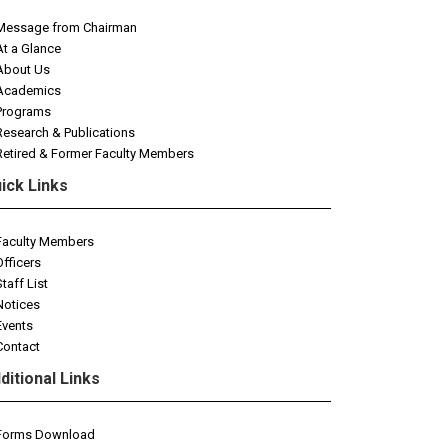
Message from Chairman
At a Glance
About Us
Academics
Programs
Research & Publications
Retired & Former Faculty Members
ick Links
Faculty Members
Officers
Staff List
Notices
Events
Contact
ditional Links
Forms Download