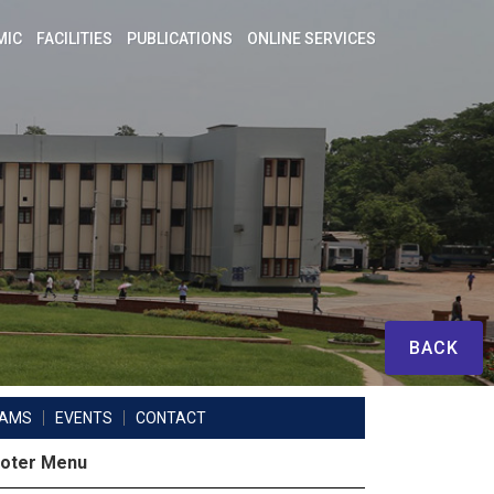
MIC
FACILITIES
PUBLICATIONS
ONLINE SERVICES
BACK
RAMS
EVENTS
CONTACT
oter Menu