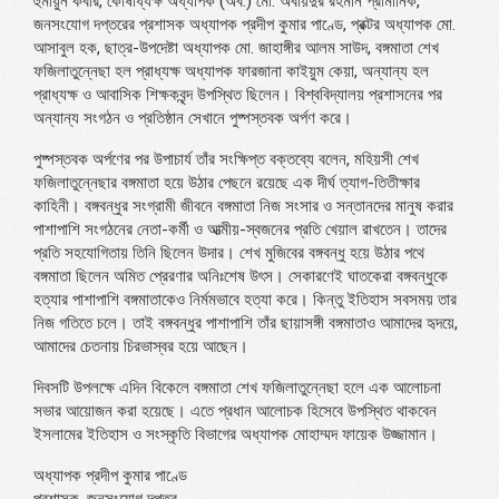
হুমায়ুন কবীর, কোষাধ্যক্ষ অধ্যাপক (অব.) মো. অবায়দুর রহমান প্রামানিক,
জনসংযোগ দপ্তরের প্রশাসক অধ্যাপক প্রদীপ কুমার পাণ্ডে, প্রক্টর অধ্যাপক মো.
আসাবুল হক, ছাত্র-উপদেষ্টা অধ্যাপক মো. জাহাঙ্গীর আলম সাউদ, বঙ্গমাতা শেখ
ফজিলাতুন্নেছা হল প্রাধ্যক্ষ অধ্যাপক ফারজানা কাইয়ুম কেয়া, অন্যান্য হল
প্রাধ্যক্ষ ও আবাসিক শিক্ষকবৃন্দ উপস্থিত ছিলেন। বিশ্ববিদ্যালয় প্রশাসনের পর
অন্যান্য সংগঠন ও প্রতিষ্ঠান সেখানে পুষ্পস্তবক অর্পণ করে।
পুষ্পস্তবক অর্পণের পর উপাচার্য তাঁর সংক্ষিপ্ত বক্তব্যে বলেন, মহিয়সী শেখ
ফজিলাতুন্নেছার বঙ্গমাতা হয়ে উঠার পেছনে রয়েছে এক দীর্ঘ ত্যাগ-তিতীক্ষার
কাহিনী। বঙ্গবন্ধুর সংগ্রামী জীবনে বঙ্গমাতা নিজ সংসার ও সন্তানদের মানুষ করার
পাশাপাশি সংগঠনের নেতা-কর্মী ও আত্মীয়-স্বজনের প্রতি খেয়াল রাখতেন। তাদের
প্রতি সহযোগিতায় তিনি ছিলেন উদার। শেখ মুজিবের বঙ্গবন্ধু হয়ে উঠার পথে
বঙ্গমাতা ছিলেন অমিত প্রেরণার অনিঃশেষ উৎস। সেকারণেই ঘাতকেরা বঙ্গবন্ধুকে
হত্যার পাশাপাশি বঙ্গমাতাকেও নির্মমভাবে হত্যা করে। কিন্তু ইতিহাস সবসময় তার
নিজ গতিতে চলে। তাই বঙ্গবন্ধুর পাশাপাশি তাঁর ছায়াসঙ্গী বঙ্গমাতাও আমাদের হৃদয়ে,
আমাদের চেতনায় চিরভাস্বর হয়ে আছেন।
দিবসটি উপলক্ষে এদিন বিকেলে বঙ্গমাতা শেখ ফজিলাতুন্নেছা হলে এক আলোচনা
সভার আয়োজন করা হয়েছে। এতে প্রধান আলোচক হিসেবে উপস্থিত থাকবেন
ইসলামের ইতিহাস ও সংস্কৃতি বিভাগের অধ্যাপক মোহাম্মদ ফায়েক উজ্জামান।
অধ্যাপক প্রদীপ কুমার পাণ্ডে
প্রশাসক, জনসংযোগ দপ্তর