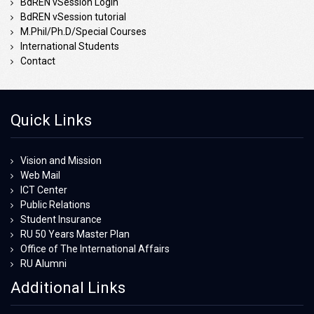
BdREN vSession Login
BdREN vSession tutorial
M.Phil/Ph.D/Special Courses
International Students
Contact
Quick Links
Vision and Mission
Web Mail
ICT Center
Public Relations
Student Insurance
RU 50 Years Master Plan
Office of The International Affairs
RU Alumni
Additional Links