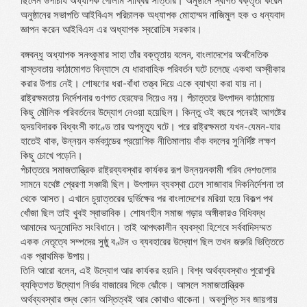
ছিলেন উপাচার্য অধ্যাপক গোলাম সাব্বির সাত্তার। অনুষ্ঠানে স্বাগত বক্তৃতা করেন
অনুষ্ঠানের সভাপতি আইবিএস পরিচালক অধ্যাপক মোহাম্মদ নাজিমুল হক ও ধন্যবাদ
জ্ঞাপন করেন আইবিএস এর অধ্যাপক স্বরোচিষ সরকার।
বঙ্গবন্ধু অধ্যাপক সনৎকুমার সাহা তাঁর বক্তৃতায় বলেন, বাংলাদেশের অর্থনৈতিক
বাস্তবতায় কাঠামোগত বিন্যাসে যে ধারাবাহিক পরিবর্তন ঘটে চলেছে একথা অস্বীকার
করার উপায় নেই। শোষণের ধরা-বাঁধা তত্ত্ব দিয়ে একে ব্যাখ্যা করা যায় না।
রাষ্ট্রক্ষমতায় নির্দেশনার গুণগত হেরফের দিয়েও নয়। পঁচাত্তরে উৎপাদন কাঠামোয়
কিছু মৌলিক পরিবর্তনের উদ্যোগ নেওয়া হয়েছিল। কিন্তু ওই বছরে পনেরই আগষ্টের
হৃদয়বিদারক বিধ্বংসী কাণ্ডে তার অপমৃত্যু ঘটে। পরে রাষ্ট্রক্ষমতা যখন-যেমন-যার
হাতেই থাক, উন্নয়ন কর্মকান্ডের প্রয়োগিক নীতিমালায় বাঁক বদলের সুনির্দিষ্ট লক্ষণ
কিছু চোখে পড়েনি।
পঁচাত্তরে সমাজতান্ত্রিক রাষ্ট্রব্যবস্থার কার্যকর রূপ উন্নয়নকামী গরিব দেশগুলোর
সামনে যথেষ্ট প্রেরণা সঞ্চারী ছিল। উৎপাদন ব্যবস্থা ঢেলে সাজাবার দিকনির্দেশনা তা
থেকে আসত। এখানে চুয়াত্তরের দুর্ভিক্ষের পর বাংলাদেশের মরিয়া হয়ে বিকল্প পথ
খোঁজা ছিল তাই খুবই স্বাভাবিক। শোষণহীন সমাজ গড়ার অঙ্গীকারও বিধিবদ্ধ
আমাদের অনুমোদিত সংবিধানে। তাই আপৎকালীন ব্যবস্থা হিশেবে সর্ববাদিসম্মত
একক নেতৃত্বে সম্পদের সুষ্ঠু বণ্টন ও ব্যবহারের উদ্যোগ ছিল তখন জরুরি ভিত্তিতে
এক প্রাথমিক উপায়।
তিনি আরো বলেন, এই উদ্যোগ আর কার্যকর হয়নি। বিশ্ব অর্থব্যবস্থাও পুরোপুরি
ব্যক্তিগত উদ্যোগ নির্ভর বাজারের দিকে ঝোঁকে। আসলে সমাজতান্ত্রিক
অর্থব্যবস্থার শুদ্ধ কোন অস্তিত্বই আর কোথাও থাকেনা। অবলুপ্তি সব জায়গায়