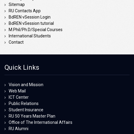
Sitemap
RU Contacts App
BdREN vSession Login
BdREN vSession tutorial
M.Phil/Ph.D/Special Courses
International Students
Contact
Quick Links
Vision and Mission
Web Mail
ICT Center
Public Relations
Student Insurance
RU 50 Years Master Plan
Office of The International Affairs
RU Alumni