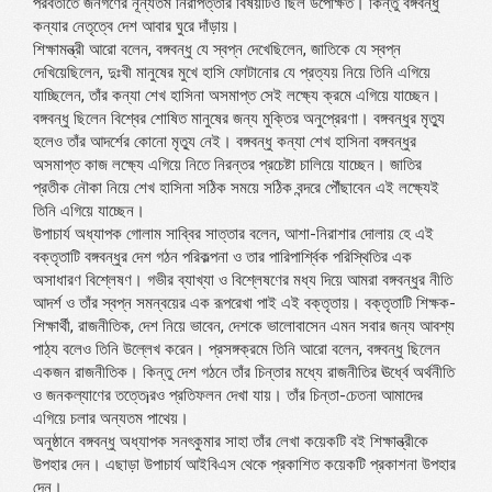
পরবর্তীতে জনগণের নূন্যতম নিরাপত্তার বিষয়টিও ছিল উপেক্ষিত। কিন্তু বঙ্গবন্ধু
কন্যার নেতৃত্বে দেশ আবার ঘুরে দাঁড়ায়।
শিক্ষামন্ত্রী আরো বলেন, বঙ্গবন্ধু যে স্বপ্ন দেখেছিলেন, জাতিকে যে স্বপ্ন
দেখিয়েছিলেন, দুঃখী মানুষের মুখে হাসি ফোটানোর যে প্রত্যয় নিয়ে তিনি এগিয়ে
যাচ্ছিলেন, তাঁর কন্যা শেখ হাসিনা অসমাপ্ত সেই লক্ষ্যে ক্রমে এগিয়ে যাচ্ছেন।
বঙ্গবন্ধু ছিলেন বিশ্বের শোষিত মানুষের জন্য মুক্তির অনুপ্রেরণা। বঙ্গবন্ধুর মৃত্যু
হলেও তাঁর আদর্শের কোনো মৃত্যু নেই। বঙ্গবন্ধু কন্যা শেখ হাসিনা বঙ্গবন্ধুর
অসমাপ্ত কাজ লক্ষ্যে এগিয়ে নিতে নিরন্তর প্রচেষ্টা চালিয়ে যাচ্ছেন। জাতির
প্রতীক নৌকা নিয়ে শেখ হাসিনা সঠিক সময়ে সঠিক বন্দরে পৌঁছাবেন এই লক্ষ্যেই
তিনি এগিয়ে যাচ্ছেন।
উপাচার্য অধ্যাপক গোলাম সাব্বির সাত্তার বলেন, আশা-নিরাশার দোলায় হে এই
বক্তৃতাটি বঙ্গবন্ধুর দেশ গঠন পরিকল্পনা ও তার পারিপার্শ্বিক পরিস্থিতির এক
অসাধারণ বিশ্লেষণ। গভীর ব্যাখ্যা ও বিশ্লেষণের মধ্য দিয়ে আমরা বঙ্গবন্ধুর নীতি
আদর্শ ও তাঁর স্বপ্ন সমন্বয়ের এক রূপরেখা পাই এই বক্তৃতায়। বক্তৃতাটি শিক্ষক-
শিক্ষার্থী, রাজনীতিক, দেশ নিয়ে ভাবেন, দেশকে ভালোবাসেন এমন সবার জন্য আবশ্য
পাঠ্য বলেও তিনি উল্লেখ করেন। প্রসঙ্গক্রমে তিনি আরো বলেন, বঙ্গবন্ধু ছিলেন
একজন রাজনীতিক। কিন্তু দেশ গঠনে তাঁর চিন্তার মধ্যে রাজনীতির ঊর্ধ্বে অর্থনীতি
ও জনকল্যাণের তত্তে¡রও প্রতিফলন দেখা যায়। তাঁর চিন্তা-চেতনা আমাদের
এগিয়ে চলার অন্যতম পাথেয়।
অনুষ্ঠানে বঙ্গবন্ধু অধ্যাপক সনৎকুমার সাহা তাঁর লেখা কয়েকটি বই শিক্ষান্ত্রীকে
উপহার দেন। এছাড়া উপাচার্য আইবিএস থেকে প্রকাশিত কয়েকটি প্রকাশনা উপহার
দেন।