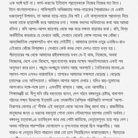
এক সঙ্গেঁ ঘটে না। কার্য-করণের ইতিহাস প্রত্যেককে নিজের নিজের মত টানে।
টানে বাংলাদেশকেও। পাকিস্তানি অভিজ্ঞতায় সমর-নায়কের স্বৈরাচারও যে একটা
গুরুত্বপূর্ণ উপাদান, তা আমরা হাড়ে-হাড়ে টের পাই। এই বাস্তবতাকে প্রাধান্য দিয়ে
অথবা তাকে ছায়াসঙ্গী করে আমাদের চলা। সমাজ বদলের অভিযানের কথা আর আমরা
বলিনা। বলি আপন-আপন জায়গায় থেকে শুরু করে দক্ষতা বাড়াবার কথা। বলি, বিশ্ব
অর্থনীতির কারবারে যে যেখানে আছি, সেখানে থেকেই মোক্ষ লাভের পথ খোঁজা।
আর্ন্তজাতিক প্রেক্ষাপটেও খাপ খায় সেইটিই। আমাদের চালাক-চতুর এনজিও-রাও
এইভাবে খোঁজে বিশ্বাঙ্গন। সেখানে কেউ কদর পেলে দেশও তাতে ধন্য হয়।
পঁচাত্তরের পর থেকে আমাদের রাষ্ট্রক্ষমতায় যখন যে-ই থাক, নিজেকে, অথবা
নিজেদের, দেশে এবং বিদেশে, গ্রহণযোগ্য করার লক্ষ্যে পদ্ধতিগতভাবে একই পথ
অনুসরণ করে চলে। পছন্দে-অপছন্দে তফাত আছে অবশ্যই। নৈতিকতার মানদণ্ডে
স্থলন-পতন এসবও ধারাবাহিক। তাপরেও আমাদের সক্ষমতা বেড়েছে। বেড়েছে
চ্যালেঞ্জ এবং অনিশ্চয়তা। ভবিষ্যৎ আশার আলো দেখায়। যদিও ঝড়-তুফানের
আশংকাও সঙ্গে-সঙ্গে চলে। এমনটিই বাস্তব। আজ, এবং আগামীর।
শিক্ষামন্ত্রী ডা. দীপু মনি তাঁর বক্তব্যে বলেন, দেশ গঠনে বঙ্গবন্ধুর চেষ্টার, বাকশাল
গঠনের লক্ষ্য উদ্দেশ্যে ইত্যাদি এবং তৎকালীন বৈশ্বিক পরিস্থিতি সম্পর্কে ‘আশা-
নিরাশার দোলায় হে’ শীর্ষক এই বক্তৃতা থেকে অনেক কিছু জানা যায়। রাজনীতির
মানুষদের জন্য এ ধরনের বক্তৃতা শোনা যেমন সৌভাগ্যের ব্যাপার তেমনি অর্থবহ।
বঙ্গবন্ধু হত্যাকাণ্ড হতবিহ্বল করে দেয় গোটা জাতিকে, নেতৃত্বশূন্য হয়ে পড়ে দেশ।
অশুভ শক্তির পারস্পরিক যোগাযোগ ও নৃশংসতার মাত্রা ছিল অকল্পনীয়। আর
যারাও বা নেতৃত্ব দিতে পারতেন তারা তো চলে গিয়েছিলেন কারান্তরালে। পঁচাত্তর