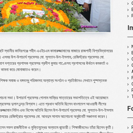
I
 স্থানীয় কাদিরগঞ্জে শহীদ এএইচএম কামারুজ্জামানের মাজারে রাজশাহী বিশ্ববিদ্যালয়ের
েন। এসময় উপ-উপাচার্য প্রফেসর মো. সুলতান-উল-ইসলাম, রেজিস্ট্রার প্রফেসর মো.
সংযোগ দপ্তরের প্রশাসক প্রফেসর প্রদীপ কুমার পাণ্ডেসহ প্রশাসনের ঊর্ধতন কমকর্তা ও
রাত কামনা করে মোনাজাতও করেন।
 শিক্ষক সমাজ ও বঙ্গবন্ধু পরিষদসহ অন্যান্য সংগঠন ও প্রতিষ্ঠানও সেখানে পুষ্পস্তবক
লোচনা সভা। উপাচার্য প্রফেসর গোলাম সাব্বির সাত্তারের সভাপতিত্বে এই আয়োজনে
ফেসর দুলাল চন্দ্র বিশ্বাস। এতে প্রধান অতিথি ছিলেন বাংলাদেশ আওয়ামী লীগের
F
ায়রুজ্জামান লিটন এবং বিশেষ অতিথি ছিলেন উপ-উপাচার্য প্রফেসর মো. সুলতান-উল-ইসলাম
যালয়ের রেজিস্ট্রার প্রফেসর মো. আবদুস সালাম আলোচনা অনুষ্ঠানটি সঞ্চালনা করেন।
েন সফল রাজনীতিক ও মুক্তিযুদ্ধের অন্যতম কান্ডারী। শিক্ষাজীবনেও তাঁরা ছিলেন কৃতী।