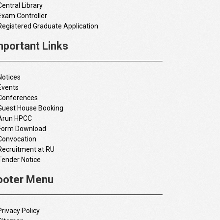
Central Library
Exam Controller
Registered Graduate Application
mportant Links
Notices
Events
Conferences
Guest House Booking
Arun HPCC
Form Download
Convocation
Recruitment at RU
Tender Notice
ooter Menu
Privacy Policy