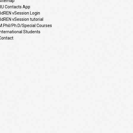
Sitemap
RU Contacts App
BdREN vSession Login
BdREN vSession tutorial
M.Phil/Ph.D/Special Courses
International Students
Contact