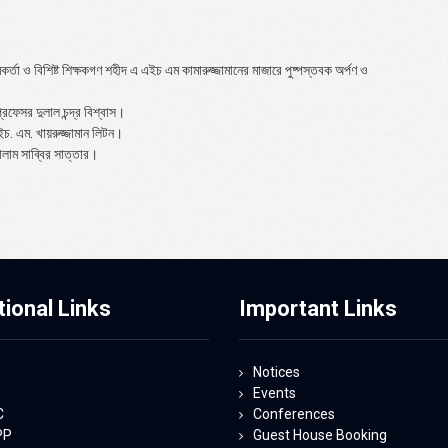
র্তা ও বিশিষ্ট শিক্ষকগণ শহীদ এ এইচ এম কামারুজ্জামানের মাজারে পুষ্পস্তবক অর্পণ ও
েসর দুলাল চন্দ্র বিশ্বাস।
চ. এম. খায়রুজ্জামান লিটন।
লাম সাব্বির সাত্তার।
tional Links
Important Links
Notices
Events
C
Conferences
PP
Guest House Booking