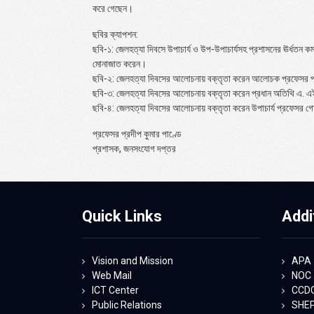
করে গেছেন।
ছবির ক্যাপশন:
ছবি-১: জেলহত্যা দিবসে উপাচার্য ও উপ-উপাচার্যসহ প্রশাসনের ঊর্ধতন কমক
মোনাজাত করেন।
ছবি-২: জেলহত্যা দিবসের আলোচনায় বক্তৃতা করেন আলোচক প্রফেসর প্রফ
ছবি-৩: জেলহত্যা দিবসের আলোচনায় বক্তৃতা করেন প্রধান অতিথি এ. এই
ছবি-৪: জেলহত্যা দিবসের আলোচনায় বক্তৃতা করেন উপাচার্য প্রফেসর গো
প্রফেসর প্রদীপ কুমার পাণ্ডে
প্রশাসক, জনসংযোগ দপ্তর
Quick Links
Addi
Vision and Mission
APA
Web Mail
NOC
ICT Center
CCD
Public Relations
SHE