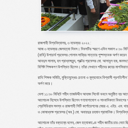
রাজশাহী বিশ্ববিদ্যালয়, ৩ নভেম্বর ২০২২ :
আজ ৩ নভেম্বর জেলহত্যা দিবস। দিবসটির স্মরণে এদিন সকাল ৮:৩০ মিনিটে
(রাবি) উপাচার্য প্রফেসর গোলাম সাব্বির সাত্তার পুষ্পস্তবক অর্পণ কর
আবদুস সালাম, হল প্রাধ্যক্ষবৃন্দ, প্রক্টর প্রফেসর মো. আসাবুল হক, জন
বিশিষ্ট শিক্ষকগণ উপস্থিত ছিলেন। তাঁরা সেখানে শহীদের রুহের মাগফি
রাবি শিক্ষক সমিতি, মুক্তিযুদ্ধের চেতনা ও মূল্যবোধে বিশ্বাসী প্রগতিশীল
অর্পণ করে।
বেলা ১১:৩০ মিনিটে শহীদ তাজউদ্দীন আহমদ সিনেট ভবনে অনুষ্ঠিত হয় আ
আলোচক হিসেবে উপস্থিত ছিলেন গণযোগাযোগ ও সাংবাদিকতা বিভাগের প্র
প্রেসিডিয়াম সদস্য ও রাজশাহী সিটি কর্পোরেশনের মেয়র এ. এইচ. এম. খ
ও কোষাধ্যক্ষ প্রফেসর (অব.) মো. অবায়দুর রহমান প্রামানিক। বিশ্ববিদ্
আলোচক তাঁর বক্তব্যে বলেন, জেল হত্যাকাণ্ডে শহীদ জাতীয় চার নেতা ছিল