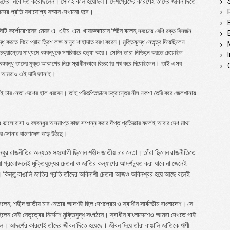
িজেদের নিবেদিত করেছিলেন। সেটাই কাল হয়েছিল। দেশপ্রেমের কারণেই তাদের জীবন দিতে
দদের প্রতি যথাযোগ্য সম্মান দেখানো হবে।
টি কর্পোরেশনের মেয়র এ. এইচ. এম. খায়রুজ্জামান লিটন বলেন,
সবচেয়ে বেশি রক্ত বিসর্জন
্ধ করতে গিয়ে প্রায় ত্রিশ লক্ষ মানুষ শাহাদাত বরণ করেন। মুক্তিযুদ্ধে নেতৃত্ব দিয়েছিলেন
চক্রান্তের মাধ্যমে বঙ্গবন্ধুকে সপরিবারে হত্যা করে। সেদিন তারা নিশ্চিহ্ন করতে চেয়েছিল
ঙ্গবন্ধু তাদের মুক্ত আকাশের নিচে স্বাধীনভাবে বিচরণের পথ করে দিয়েছিলেন। তাই এসব
ছে। আমরাও এই দাবি জানাই।
র এই চার নেতা দেশের হাল ধরবেন। তাই পরিকল্পিতভাবে চক্রান্তের নীল নকশা তৈরি করে জেলখানায়
গাধ ভালোবাসা ও বঙ্গবন্ধুর অসমাপ্ত কাজ সম্পন্ন করার দীপ্ত প্রতিজ্ঞার ফলেই আবার দেশ মাথা
্ধুর সোনার বাংলাদেশ গড়ে উঠছে।
গবন্ধুর রাজনীতির অন্যতম সহযোগী ছিলেন শহীদ জাতীয় চার নেতা। তাঁরা ছিলেন রাজনীতিতে
প্রলোভনেই মুক্তিযুদ্ধের চেতনা ও জাতির কল্যাণের আদর্শচ্যূত করা যাবে না জেনেই
 হয়। কিন্তু বাঙালি জাতির প্রতি তাঁদের অবিনাশী চেতনা আজও অবিনশ্বর হয়ে আছে বলেই
লেন, শহীদ জাতীয় চার নেতার আদর্শই ছিল দেশপ্রেম ও স্বাধীন সার্বভৌম বাংলাদেশ। সে
 ছিলেন সেই নেতৃত্বের নির্দেশে মুক্তিযুদ্ধ সংগঠনে। স্বাধীন বাংলাদেশেও আমরা দেখতে পাই
েছিল। আদর্শের কারণেই তাঁদের জীবন দিতে হয়েছে। জীবন দিয়ে তাঁরা বাঙালি জাতিকে ঋণী