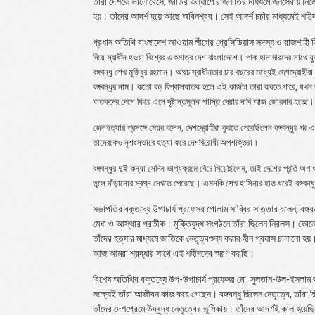
তাঁরা দেশকে ভালোবেসে, জাতির কল্যাণে রাজনীতির মাধ্যমে জনসেবায় ন
হয়। তাঁদের আদর্শ হয়ে আছে অবিনশ্বর। সেই আদর্শ চর্চার মাধ্যমেই শহী
প্রধান অতিথি বাংলাদেশ আওয়াম লীগের প্রেসিডিয়াস সদস্য ও রাজশাহী সি
দিয়ে স্বাধীন হওয়া বিশ্বের একমাত্র দেশ বাংলাদেশে। পাক হানাদারদের সাথে যুদ
বঙ্গবন্ধু শেখ মুজিবুর রহমান। অথচ স্বাধীনতার চার বছরের মধ্যেই দেশদ্রোহীরা 
বঙ্গবন্ধুর নাম। কতো বড় বিশ্বাসঘাতক হলে এই কাজটা তারা করতে পারে, যখন ব
ঘাতকদের দেশে ফিরে এনে দৃষ্টান্তমূলক শাস্তি দেয়ার দাবি আজ জোরদার হচ্
জেলহত্যার প্রসঙ্গে মেয়র বলেন, দেশদ্রোহীরা বুঝতে পেরেছিলেন বঙ্গবন্ধুর প
তাদেরকেও নৃশংসভাবে হত্যা করে দেশবিরোধী অপশক্তিরা।
বঙ্গবন্ধুর দুই কন্যা সেদিন ভাগ্যক্রমে বেঁচে গিয়েছিলেন, তাই দেশের প্রতি অ
তুলে দাঁড়ানোর স্বপ্ন দেখতে পেরেছে। এমনকি শেখ হাসিনার হাত ধরেই বঙ্গবন
সভাপতির বক্তব্যে উপাচার্য প্রফেসর গোলাম সাব্বির সাত্তার বলেন, বঙ্
মেধা ও আস্থার প্রতীক। মুক্তিযুদ্ধ সংগঠনে তাঁরা ছিলেন নিরলস। কোনো 
তাঁদের হত্যার মাধ্যমে জাতিকে নেতৃত্বশুন্য করার হীন প্রয়াস চালানো
আজ আমরা শ্রদ্ধার সাথে এই শহীদদের স্মরণ করছি।
বিশেষ অতিথির বক্তব্যে উপ-উপাচার্য প্রফেসর মো. সুলতান-উল-ইসলাম ব
লক্ষ্যেই তাঁরা আজীবন কাজ করে গেছেন। বঙ্গবন্ধু ছিলেন নেতৃত্বে, তাঁরা
তাঁদের দেশপ্রেমে উদ্বুদ্ধ নেতৃত্বের ভূমিকায়। তাঁদের আদর্শই কাল হয়