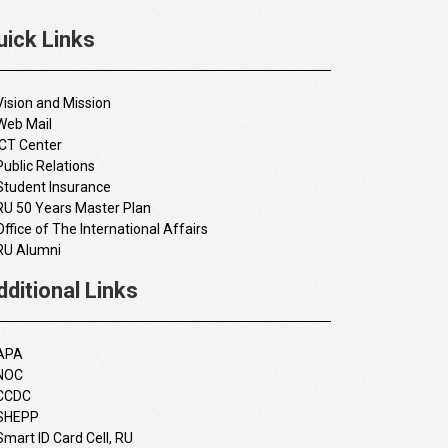
uick Links
Vision and Mission
Web Mail
ICT Center
Public Relations
Student Insurance
RU 50 Years Master Plan
Office of The International Affairs
RU Alumni
dditional Links
APA
NOC
CCDC
SHEPP
Smart ID Card Cell, RU