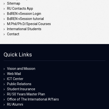
Sitemap
RU Contacts App
BdREN vSession Login
BdREN vSession tutorial
M.Phil/Ph.D/Special Courses
International Students
Contact
Quick Links
Vision and Mission
Web Mail
ICT Center
Public Relations
Student Insurance
RU 50 Years Master Plan
Office of The International Affairs
RU Alumni