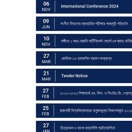
06
International Conference 2024
NOV
09
সংগীত বিভাগের ব্যবহারিক পরীক্ষার সময়সূচি পরিবর্তন
JUN
10
সঙ্গীতে ১ বছর মেয়াদি সার্টিফিকেট কোর্সে ৫ম ব্যাচে ভর্তির
NOV
27
কোভিড-১৯ ভ্যাকসিন প্রদান সংক্রান্ত
MAR
21
Tender Notice
MAR
27
২০২২-২০২৩ শিক্ষাবর্ষে এম. ফিল. ও পিএইচ.ডি. প্রোগ্রাম
FEB
25
রাজশাহী বিশ্ববিদ্যালয়ের অনুষদভুক্ত বিভাগসমূহে ২০২২-২
FEB
27
চিত্রাংকন ও বাংলা হস্তলিপি প্রতিযোগিতা
JAN