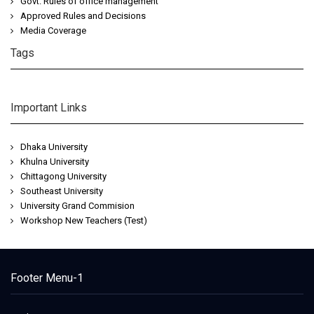
Govt. Rules of office management
Approved Rules and Decisions
Media Coverage
Tags
https://share.google/esVwhkdJwgwNeDFi7
Important Links
Dhaka University
Khulna University
Chittagong University
Southeast University
University Grand Commision
Workshop New Teachers (Test)
Footer Menu-1