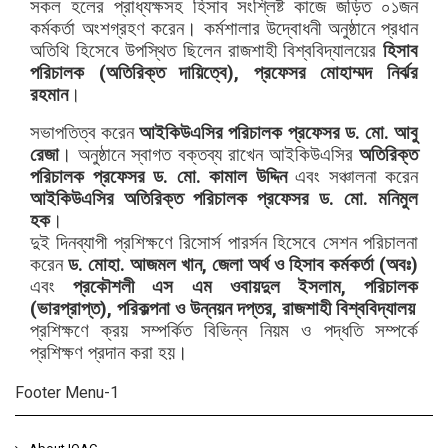
সকল হলের প্রাধ্যক্ষসহ হিসাব সংশ্লিষ্ট কাজে জড়িত ০১জন
কর্মকর্তা অংশগ্রহণ করেন। কর্মশালার উদ্বোধনী অনুষ্ঠানে প্রধান
অতিথি হিসেবে উপস্থিত ছিলেন রাজশাহী বিশ্ববিদ্যালয়ের
হিসাব
পরিচালক (অতিরিক্ত দায়িত্বে), প্রফেসর মোহাম্মদ নির্ঝর
রহমান
।
সভাপতিত্ব করেন
আইকিউএসির পরিচালক প্রফেসর ড. মো. আবু
রেজা
। অনুষ্ঠানে স্বাগত বক্তব্য রাখেন আইকিউএসির
অতিরিক্ত
পরিচালক প্রফেসর ড. মো. কামাল উদ্দিন
এবং সঞ্চালনা করেন
আইকিউএসির অতিরিক্ত পরিচালক প্রফেসর ড. মো. মনিমুল
হক
।
দুই দিনব্যাপী প্রশিক্ষণে রিসোর্স পারর্সন হিসেবে সেশন পরিচালনা
করেন
ড. মোহা. আজমল খান, জেলা অর্থ ও হিসাব কর্মকর্তা (অবঃ)
এবং
প্রকৌশলী এস এম ওবায়দুল ইসলাম, পরিচালক
(ভারপ্রাপ্ত), পরিকল্পনা ও উন্নয়ন দপ্তর, রাজশাহী বিশ্ববিদ্যালয়
প্রশিক্ষণে ক্রয় সম্পর্কিত বিভিন্ন নিয়ম ও পদ্ধতি সম্পর্কে
প্রশিক্ষণ প্রদান করা হয়।
Footer Menu-1