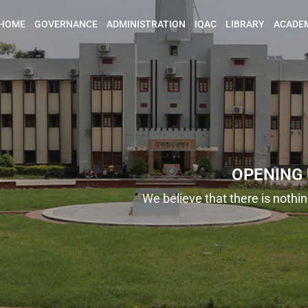
HOME
GOVERNANCE
ADMINISTRATION
IQAC
LIBRARY
ACADE
OPENING 
We believe that there is nothi