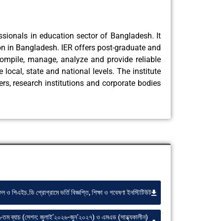
ssionals in education sector of Bangladesh. It
ation in Bangladesh. IER offers post-graduate and
ompile, manage, analyze and provide reliable
local, state and national levels. The institute
ers, research institutions and corporate bodies
 ও পিএইচ.ডি প্রোগ্রামে ভর্তি বিজ্ঞপ্তি, শিক্ষা ও গবেষণা ইনস্টিটিউট
তম ব্যাচ (সেশন: জুলাই’২০২৬-জুন’২০২৭) ও এমএড (সান্ধ্যকালীন)