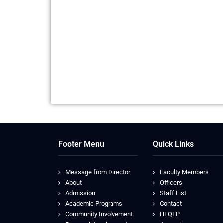
Footer Menu
Quick Links
Message from Director
Faculty Members
About
Officers
Admission
Staff List
Academic Programs
Contact
Community Involvement
HEQEP