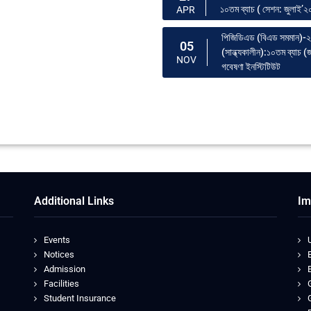
১০তম ব্যাচ ( সেশন: জুলাই’২০
APR
পিজিডিএড (বিএড সমমান)-২
05
(সান্ধ্যকালীন):১০তম ব্যাচ (জ
NOV
গবেষণা ইনস্টিটিউট
Additional Links
Im
Events
Notices
Admission
Facilities
Student Insurance