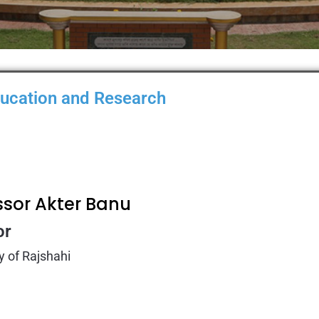
ducation and Research​
ssor Akter Banu
or
y of Rajshahi