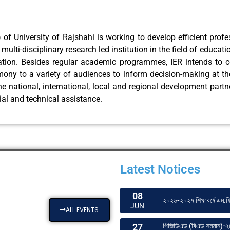
 of University of Rajshahi is working to develop efficient profe
 a multi-disciplinary research led institution in the field of educ
ation. Besides regular academic programmes, IER intends to c
ony to a variety of audiences to inform decision-making at the 
e national, international, local and regional development partn
ial and technical assistance.
Latest Notices
08
২০২৬-২০২৭ শিক্ষাবর্ষে এম.ফিল
JUN
ALL EVENTS
27
পিজিডিএড (বিএড সমমান)-২৮