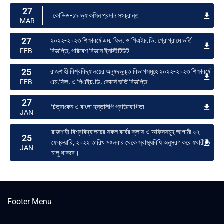
27
কোভিড-১৯ ভ্যাকসিন প্রদান সংক্রান্ত
MAR
27
২০২২-২০২৩ শিক্ষাবর্ষে এম. ফিল. ও পিএইচ.ডি. প্রোগ্রামে ভর্তি
বিজ্ঞপ্তি, পরিবেশ বিজ্ঞান ইনস্টিটিউট
FEB
25
রাজশাহী বিশ্ববিদ্যালয়ের অনুষদভুক্ত বিভাগসমূহে ২০২২-২০২৩ শিক্ষাবর্ষে
এম.ফিল. ও পিএইচ.ডি. কোর্সে ভর্তি বিজ্ঞপ্তি
FEB
27
চিত্রাংকন ও বাংলা হস্তলিপি প্রতিযোগিতা
JAN
রাজশাহী বিশ্ববিদ্যালয়ের সকল বর্ষের ক্লাস ও অফিসসমূহ আগামী ২২
25
ফেব্রুয়ারি, ২০২২ তারিখ মঙ্গলবার থেকে স্বাস্থ্যবিধি অনুসরণ করে যথারীতি
JAN
চালু থাকবে।
Footer Menu