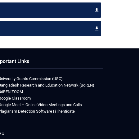
portant Links
University Grants Commission (UGC)
Bangladesh Research and Education Network (BdREN)
BdREN ZOOM
Google Classroom
Google Meet – Online Video Meetings and Calls
Plagiarism Detection Software | iThenticate
RU.