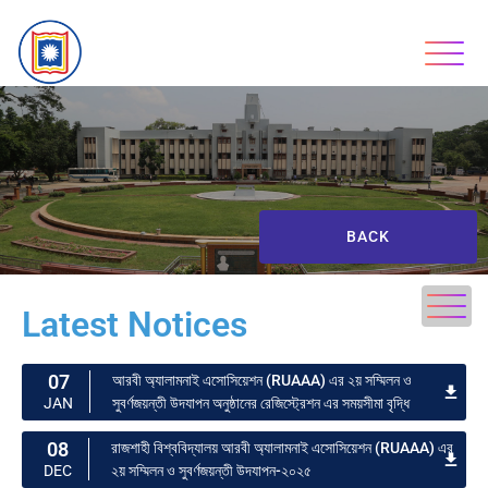
BACK
Latest Notices
07
আরবী অ্যালামনাই এসোসিয়েশন (RUAAA) এর ২য় সম্মিলন ও
সুবর্ণজয়ন্তী উদযাপন অনুষ্ঠানের রেজিস্ট্রেশন এর সময়সীমা বৃদ্ধি
JAN
08
রাজশাহী বিশ্ববিদ্যালয় আরবী অ্যালামনাই এসোসিয়েশন (RUAAA) এর
২য় সম্মিলন ও সুবর্ণজয়ন্তী উদযাপন-২০২৫
DEC