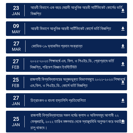
23
আরবী বিভাগে এক বছর মেয়াদী আধুনিক আরবী সার্টিফিকেট কোর্সের ভর্তি
বিজ্ঞপ্তি
JAN
09
আরবী বিভাগে আধুনিক আরবী সার্টিফিকেট কোর্সে ভর্তি বিজ্ঞপ্তি
MAY
27
কোভিড-১৯ ভ্যাকসিন প্রদান সংক্রান্ত
MAR
27
২০২২-২০২৩ শিক্ষাবর্ষে এম. ফিল. ও পিএইচ.ডি. প্রোগ্রামে ভর্তি
বিজ্ঞপ্তি, পরিবেশ বিজ্ঞান ইনস্টিটিউট
FEB
25
রাজশাহী বিশ্ববিদ্যালয়ের অনুষদভুক্ত বিভাগসমূহে ২০২২-২০২৩ শিক্ষাবর্ষে
এম.ফিল. ও পিএইচ.ডি. কোর্সে ভর্তি বিজ্ঞপ্তি
FEB
27
চিত্রাংকন ও বাংলা হস্তলিপি প্রতিযোগিতা
JAN
রাজশাহী বিশ্ববিদ্যালয়ের সকল বর্ষের ক্লাস ও অফিসসমূহ আগামী ২২
25
ফেব্রুয়ারি, ২০২২ তারিখ মঙ্গলবার থেকে স্বাস্থ্যবিধি অনুসরণ করে যথারীতি
JAN
চালু থাকবে।