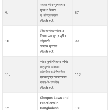
বাংলায় পৌর প্রশাসনের
সূচনা ও বিকাশ
9.
87
মু. খলিলুর রহমান
Abstract:
সিয়াসতনামার
আলোকে
নিজাম-উল-মুল ্ক তুসীর
10.
রাষ্ট্রদর্শন
99
শাহনাজ সুলতানা
Abstract:
আরব বূগোলবিদদের বর্ণনায়
মদ্যযুগের ভারতের
ভৌগলিক ও ঐতিহাসিক
11.
113
স্থানসমূহের শনাক্তকরণ
যাহার-ই-তাশনীম
Abstract:
Cheque: Laws and
Practices in
12
Bangladesh
131