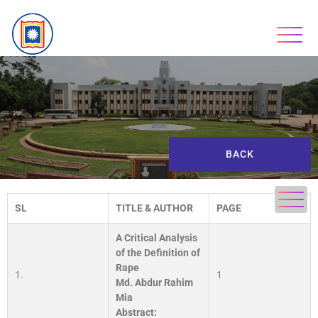
BACK
SL
TITLE & AUTHOR
PAGE
A Critical Analysis
of the Definition of
Rape
1.
1
Md. Abdur Rahim
Mia
Abstract: