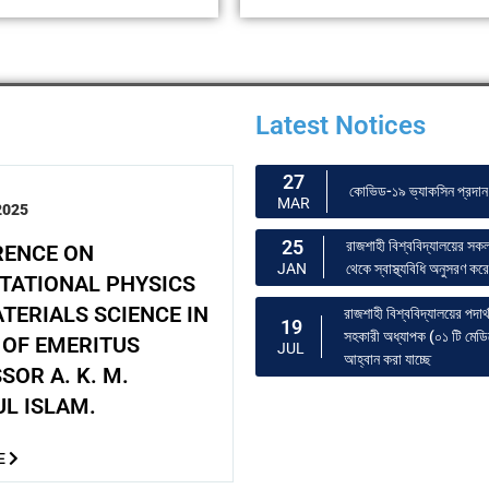
Latest Notices
27
কোভিড-১৯ ভ্যাকসিন প্রদান 
MAR
2025
25
রাজশাহী বিশ্ববিদ্যালয়ের সকল
RENCE ON
থেকে স্বাস্থ্যবিধি অনুসরণ কর
JAN
ATIONAL PHYSICS
TERIALS SCIENCE IN
রাজশাহী বিশ্ববিদ্যালয়ের পদার
19
সহকারী অধ্যাপক (০১ টি মেডি
OF EMERITUS
JUL
আহ্বান করা যাচ্ছে
SOR A. K. M.
L ISLAM.
E