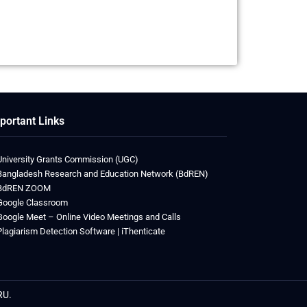
portant Links
University Grants Commission (UGC)
Bangladesh Research and Education Network (BdREN)
BdREN ZOOM
Google Classroom
Google Meet – Online Video Meetings and Calls
Plagiarism Detection Software | iThenticate
RU.