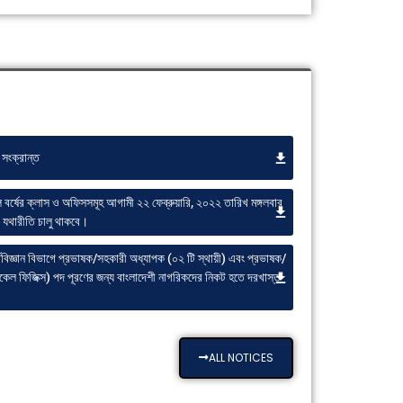
সংক্রান্ত
 বর্ষের ক্লাস ও অফিসসমূহ আগামী ২২ ফেব্রুয়ারি, ২০২২ তারিখ মঙ্গলবার
ে যথারীতি চালু থাকবে।
্থবিজ্ঞান বিভাগে প্রভাষক/সহকারী অধ্যাপক (০২ টি স্থায়ী) এবং প্রভাষক/
কেল ফিজিক্স) পদ পূরণের জন্য বাংলাদেশী নাগরিকদের নিকট হতে দরখাস্ত
ALL NOTICES