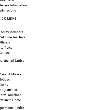
About IEOL
General Information
Admissions
ick Links
Faculty Members
Part Time Teachers
Officers
Staff List
Contact
ditional Links
Vision & Mission
Notices
Events
Programmes
Form Download
Return to Home
portant Links