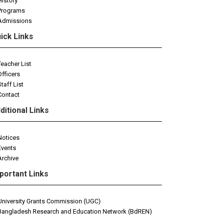
History
Programs
Admissions
ick Links
Teacher List
Officers
Staff List
Contact
ditional Links
Notices
Events
Archive
portant Links
University Grants Commission (UGC)
Bangladesh Research and Education Network (BdREN)