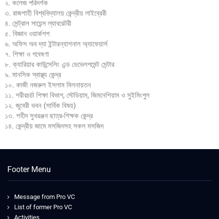
২. কলেজ পরিদর্শক
৩. রাজশাহী বিশ্ববিদ্যালয় কেন্দ্রীয় লাইব্রেরী
৪. সেন্ট্রাল সায়েন্স ল্যাবরেটরী
৫. বিজ্ঞান ওয়ার্কশপ
৬. অফিস অব দ্যা ইন্টারন্যাশনাল অ্যাফেয়ার্স
৭. শিক্ষা ও গবেষণা
৮. ক্যারিয়ার কাউন্সেলিং এন্ড ডেভেলপমেন্ট সেন্টার
৯. মানসিক স্বাস্থ্য কেন্দ্র
১০. কাজী নজরুল ইসলাম মিলনায়তন
১১. শরীরচর্চা শিক্ষা বিভাগ, স্টেডিয়াম, জিমনেশিয়াম ও সুইমিংপুল
১২. জুবেরী ভবন (সার্বিক বিষয়)
১৩. শহীদ সুখরঞ্জন ছাত্র-শিক্ষক কেন্দ্র
১৪. কেন্দ্রীয় জামে মসজিদসহ সকল মসজিদ
Footer Menu
Message from Pro VC
List of former Pro VC
Activities