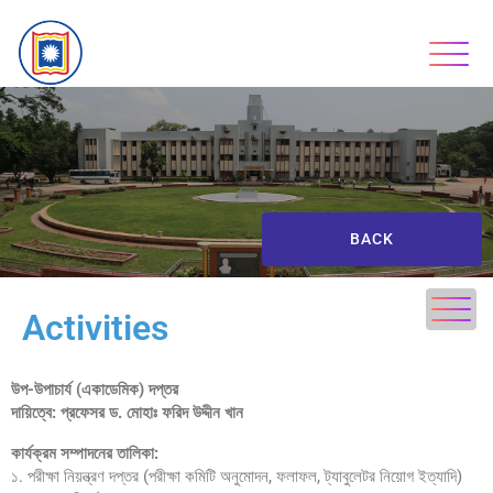
BACK
Activities
উপ-উপাচার্য (একাডেমিক) দপ্তর
দায়িত্বে: প্রফেসর ড. মোহাঃ ফরিদ উদ্দীন খান
কার্যক্রম সম্পাদনের তালিকা:
১. পরীক্ষা নিয়ন্ত্রণ দপ্তর (পরীক্ষা কমিটি অনুমোদন, ফলাফল, ট্যাবুলেটর নিয়োগ ইত্যাদি)