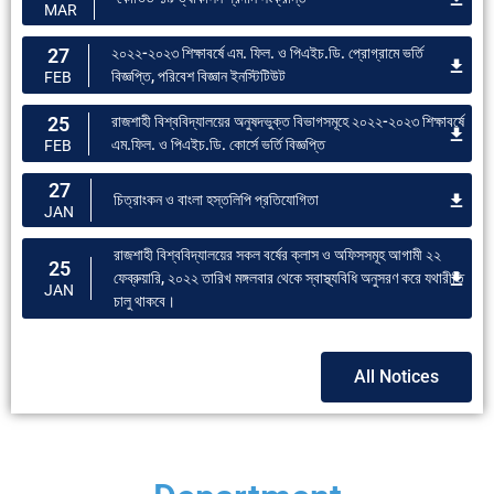
MAR
27
২০২২-২০২৩ শিক্ষাবর্ষে এম. ফিল. ও পিএইচ.ডি. প্রোগ্রামে ভর্তি
বিজ্ঞপ্তি, পরিবেশ বিজ্ঞান ইনস্টিটিউট
FEB
25
রাজশাহী বিশ্ববিদ্যালয়ের অনুষদভুক্ত বিভাগসমূহে ২০২২-২০২৩ শিক্ষাবর্ষে
এম.ফিল. ও পিএইচ.ডি. কোর্সে ভর্তি বিজ্ঞপ্তি
FEB
27
চিত্রাংকন ও বাংলা হস্তলিপি প্রতিযোগিতা
JAN
রাজশাহী বিশ্ববিদ্যালয়ের সকল বর্ষের ক্লাস ও অফিসসমূহ আগামী ২২
25
ফেব্রুয়ারি, ২০২২ তারিখ মঙ্গলবার থেকে স্বাস্থ্যবিধি অনুসরণ করে যথারীতি
JAN
চালু থাকবে।
All Notices