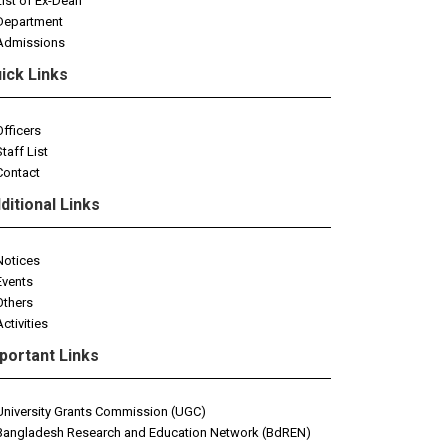
List of Ex-Dean
Department
Admissions
ick Links
Officers
Staff List
Contact
ditional Links
Notices
Events
Others
Activities
portant Links
University Grants Commission (UGC)
Bangladesh Research and Education Network (BdREN)