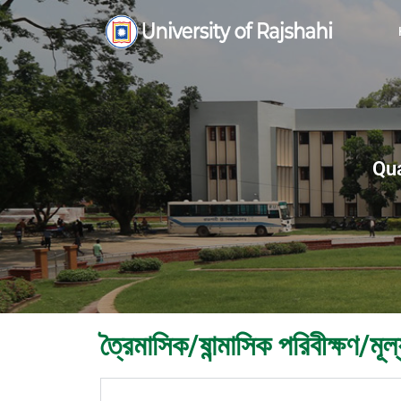
Qua
ত্রৈমাসিক/ষান্মাসিক পরিবীক্ষণ/মূ