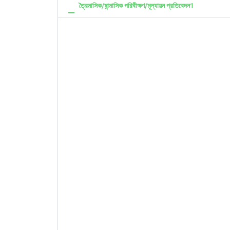
ত্রৈমাসিক/ষান্মাসিক পরিবীক্ষণ/মূল্যায়ন প্রতিবেদন1