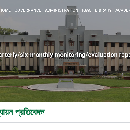
HOME
GOVERNANCE
ADMINISTRATION
IQAC
LIBRARY
ACADE
rterly/six-monthly monitoring/evaluation rep
ল্যায়ন প্রতিবেদন